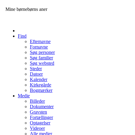
Mine børnebørns aner
Find
Efternavne
Fornavne
Søg personer
Søg familier
Søg websted
Steder
Datoer
Kalender
Kirkegårde
Bogmærker
Medie
Billeder
Dokumenter
Gravsten
Fortællinger
Optagelser
Videoer
Alle medier