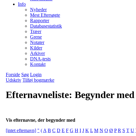
Info
Nyheder
Mest Eftersøgte
Rapporter
Databasestatistik
Træer
Grene
Notater
Kilder
Arkiver
DNA-tests
Kontakt
Forside
Søg
Login
Udskriv
Tilføj bogmærke
Efternavneliste: Begynder med
Vis efternavne, der begynder med
[intet efternavn]
"
(
A
B
C
D
E
F
G
H
I
J
K
L
M
N
O
Ø
P
R
S
T
U