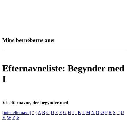
Mine børnebørns aner
Efternavneliste: Begynder med
I
Vis efternavne, der begynder med
[intet efternavn]
"
(
A
B
C
D
E
F
G
H
I
J
K
L
M
N
O
Ø
P
R
S
T
U
V
W
Z
Þ