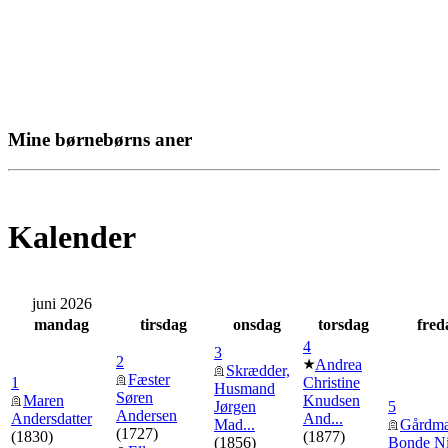
Mine børnebørns aner
Kalender
juni 2026
mandag
tirsdag
onsdag
torsdag
fred
4
3
2
Andrea
Skrædder,
Fæster
1
Christine
Husmand
Søren
Maren
Knudsen
Jørgen
5
Andersen
Andersdatter
And...
Mad...
Gårdm
(1727)
(1830)
(1877)
(1856)
Bonde Ni