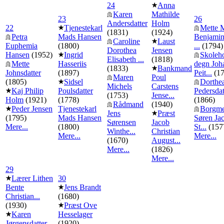
24
Anna
Karen
Mathilde
23
26
Andersdatter
Holm
22
Tjenestekarl
Mette 
(1831)
(1924)
Petra
Mads Hansen
Benjamin
Caroline
Laust
Euphemia
(1800)
...
(1794)
Dorothea
Jensen
Hansen
(1952)
Ingrid
Skoleho
Elisabeth ...
(1818)
Mette
Hasseriis
degn Joh
(1833)
Bankmand
Johnsdatter
(1897)
Peit...
(17
Maren
Poul
(1805)
Sidsel
Dorthe
Michels
Carstens
Kaj Philip
Poulsdatter
Pedersdat
(1753)
Jense...
Holm
(1921)
(1778)
(1866)
Rådmand
(1940)
Peder Jensen
Tjenestekarl
Borgme
Jens
Præst
(1795)
Mads Hansen
Søren Ja
Sørensen
Jacob
Mere...
(1800)
St...
(157
Winthe...
Christian
Mere...
Mere...
(1670)
August...
Mere...
(1826)
Mere...
29
Lærer Lithen
30
Bente
Jens Brandt
Christian...
(1680)
(1930)
Præst Ove
Karen
Hesselager
Jørgensdatter
(1920)