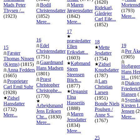
(1620)
Mads Peter
Bodil
Maren
Mortensd
Ridekarl,
Thysen /...
Christensdatter
Jørgensdatter
(1793)
Gårdejer
(1923)
(1852)
(1842)
Mere...
Carl Eile...
Mere...
Mere...
(1852)
17
16
præstedatter
18
Edel
19
Ellen
15
Mette
Christensdatter
Per Åk
Eriksdatt...
Fæster
Jesdatter
(1751)
(1905)
(1603)
Thomas Nissen
(1754)
Gaardmand
Købmand
(Kjems)
(1815)
Zidsel
Hofjæger
Hans Madsen
Steen
Anna Fedders
Knudsdatter
Hans Hen
(1801)
Steensen
(1665)
(1787)
H...
(191
Præst
Blich...
Proprietær
Lars
Diakon
Christopher
(1877)
Carl Emil Suhr
Christian
Friederic
Christophe...
Organist
(1928)
Larsen
Hansen
(
(1770)
Elna
Zidsel
(1951)
Syersk
Hasseriis
Hansdatter
Bonde Niels
Arbejdsmand
Kirsten 
(1888)
(1732)
Poulsen /
Jens Eriksen
Jensen
(2
Maren
Mere...
Anne S...
Chr...
(1830)
Mere...
Jensdatter
(1767)
Mere...
(1834)
Mere...
25