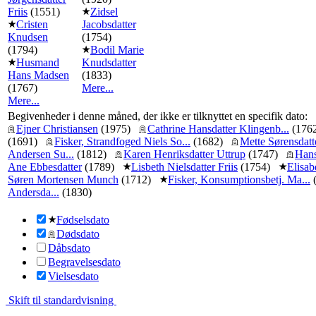
Friis
(1551)
Zidsel
Cristen
Jacobsdatter
Knudsen
(1754)
(1794)
Bodil Marie
Husmand
Knudsdatter
Hans Madsen
(1833)
(1767)
Mere...
Mere...
Begivenheder i denne måned, der ikke er tilknyttet en specifik dato:
Ejner Christiansen
(1975)
Cathrine Hansdatter Klingenb...
(176
(1691)
Fisker, Strandfoged Niels So...
(1682)
Mette Sørensdatt
Andersen Su...
(1812)
Karen Henriksdatter Uttrup
(1747)
Hans
Ane Ebbesdatter
(1789)
Lisbeth Nielsdatter Friis
(1754)
Elisab
Søren Mortensen Munch
(1712)
Fisker, Konsumptionsbetj. Ma...
(
Andersda...
(1830)
Fødselsdato
Dødsdato
Dåbsdato
Begravelsesdato
Vielsesdato
Skift til standardvisning