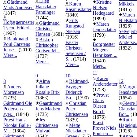
Ellen
Gårdmand
Kristine
Karen
Mikkels..
Hansdatter
Mads Andersen
Nielsen
Rasmusdatter
(1815)
Fanninger
(1847)
Hedegaard
(1840)
Maren
(1744)
(1899)
Frits
Nielsdatt
Hofjægermester
Gårdmand
Maren
Rungsted
(1826)
Tycoe Frideri...
Christen
Jeppesdatter
Nielsen
Selvejer
(1907)
Hansen
(1681)
(1790)
(1916)
Michel
Bankmand
Biskop
Fæster
Anderse..
Poul Carstens
Borgmester
Christopher
Christen
(1832)
Jense...
(2010)
Mogens
Gertsen M...
Sørensen /
Mere...
Henriksen ...
(1737)
S...
(1714)
(1540)
Mere...
Mere...
Mere...
11
9
10
Karen
8
Alma
Rådmand,
12
Andersdatter
Anders
Juliane
Brygger
Margre
(1758)
Mortensen
Rosalie Brix
Diderick
Jensdatte
Provst
(1735)
(1863)
Ba...
(1790)
(1654)
Claus
Gårdmand Ole
Gaardmand
Christian
Giørre 
Olesen
Pedersen /
Jens Madsen
Peter
Clausdatt
Borch
syer...
(1844)
(1735)
Christensen
Bor...
(18
(1676)
Præst Hans
Jes
(1839)
Ruth
Præst,
Nicolai Balle /
Christensen
Mette
Hagelqui
Provst Niels
M...
(1804)
Mulvad
Nielsdatter
(1926)
Poulsen ...
Gårdmand
(1648)
Graae
(1717)
Anna