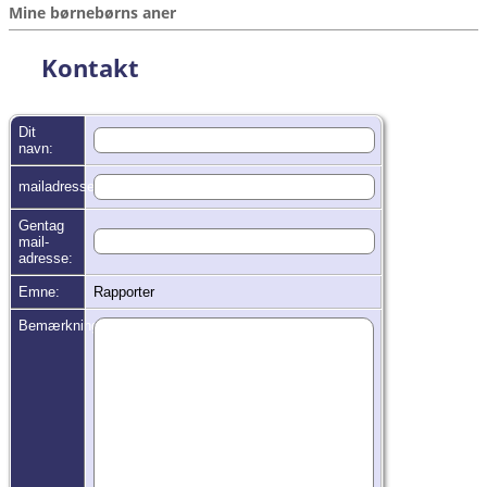
Mine børnebørns aner
Kontakt
Dit
navn:
mailadresse:
Gentag
mail-
adresse:
Emne:
Rapporter
Bemærkninger: