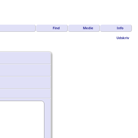
Find
Medie
Info
Udskriv