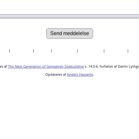
søgte
|
Efternavne
|
Billeder
|
Fortællinger
|
Dokumenter
|
Kirkegårde
|
Sted
es af
The Next Generation of Genealogy Sitebuilding
v. 14.0.6, forfattet af Darrin Lyth
Opdateres af
Anders Hasseriis
.