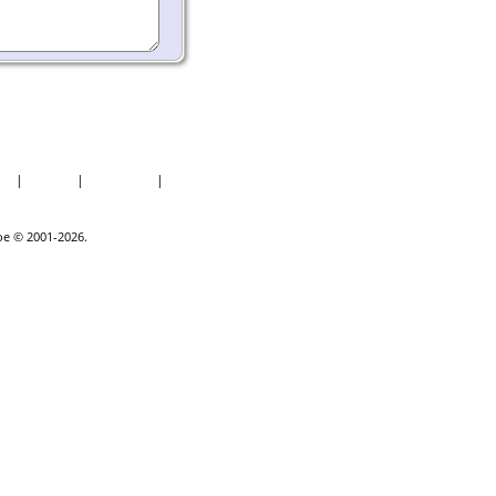
er
|
Datoer
|
Rapporter
|
Kilder
goe © 2001-2026.