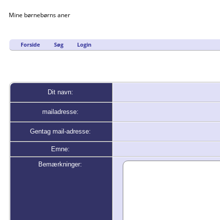
Mine børnebørns aner
Forside
Søg
Login
Dit navn:
mailadresse:
Gentag mail-adresse:
Emne:
Bemærkninger: