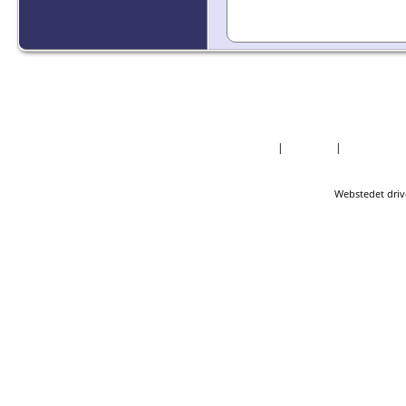
Forside
|
Nyheder
|
Mest Efter
Webstedet driv