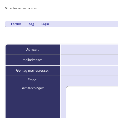
Mine børnebørns aner
Forside
Søg
Login
Dit navn:
mailadresse:
Gentag mail-adresse:
Emne:
Bemærkninger: