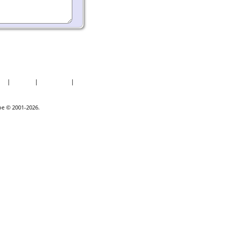
er
|
Datoer
|
Rapporter
|
Kilder
goe © 2001-2026.