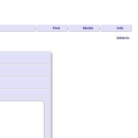
Find
Medie
Info
Udskriv