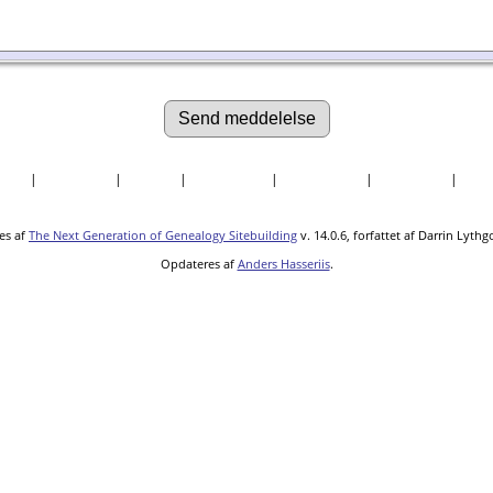
søgte
|
Efternavne
|
Billeder
|
Fortællinger
|
Dokumenter
|
Kirkegårde
|
Sted
es af
The Next Generation of Genealogy Sitebuilding
v. 14.0.6, forfattet af Darrin Lyth
Opdateres af
Anders Hasseriis
.