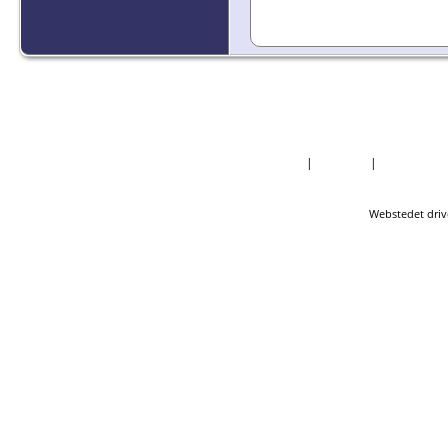
Forside
|
Nyheder
|
Mest Efter
Webstedet driv