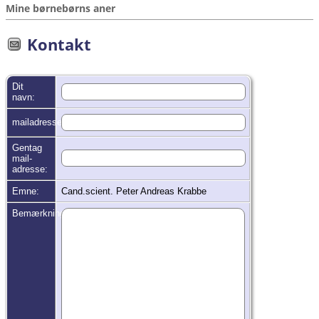
Mine børnebørns aner
Kontakt
Dit
navn:
mailadresse:
Gentag
mail-
adresse:
Emne:
Cand.scient. Peter Andreas Krabbe
Bemærkninger: