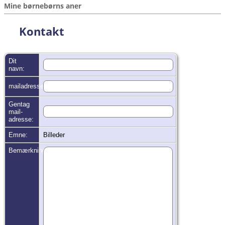
Mine børnebørns aner
Kontakt
Dit
navn:
mailadresse:
Gentag
mail-
adresse:
Emne:
Billeder
Bemærkninger: