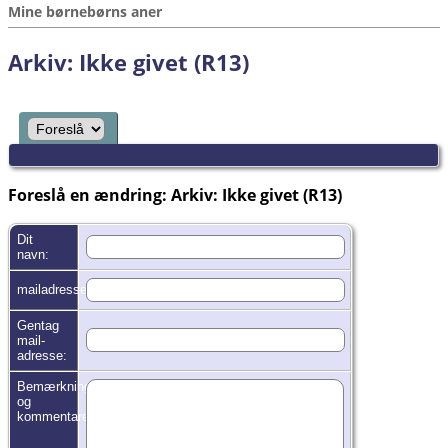
Mine børnebørns aner
Arkiv: Ikke givet (R13)
Foreslå en ændring: Arkiv: Ikke givet (R13)
Dit
navn:
mailadresse:
Gentag
mail-
adresse:
Bemærkninger
og
kommentarer: