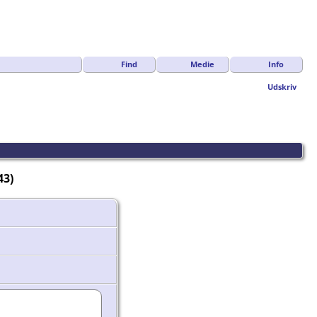
Find
Medie
Info
Udskriv
43)