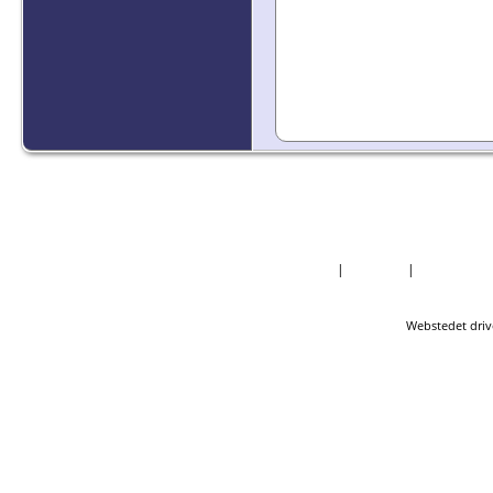
Forside
|
Nyheder
|
Mest Efter
Webstedet driv