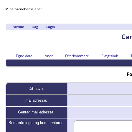
Mine børnebørns aner
Forside
Søg
Login
Can
Egne data
Aner
Efterkommere
Slægtskab
Fo
Dit navn:
mailadresse:
Gentag mail-adresse:
Bemærkninger og kommentarer: