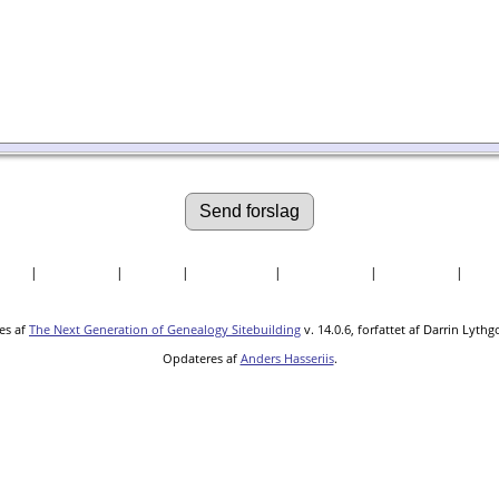
søgte
|
Efternavne
|
Billeder
|
Fortællinger
|
Dokumenter
|
Kirkegårde
|
Sted
es af
The Next Generation of Genealogy Sitebuilding
v. 14.0.6, forfattet af Darrin Lyth
Opdateres af
Anders Hasseriis
.