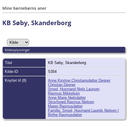
Mine børnebørns aner
KB Søby, Skanderborg
Kildeoplysninger
Titel
KB Søby, Skanderborg
Kilde-ID
S354
Knyttet til (8)
Anne Kirstine Christiansdatter Degner
Christian Degner
Smed, Husmand Niels Laursen
Rasmus Mikkelsen
Anne Marie Nielsdatter
Skovfoged Rasmus Nielsen
Maren Rasmusdatter
Familie: Smed, Husmand Laurids Nielsen /
Birthe Rasmusdatter