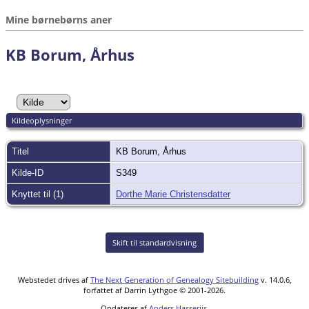
Mine børnebørns aner
KB Borum, Århus
Kildeoplysninger
Titel
KB Borum, Århus
Kilde-ID
S349
Knyttet til (1)
Dorthe Marie Christensdatter
Skift til standardvisning
Webstedet drives af
The Next Generation of Genealogy Sitebuilding
v. 14.0.6,
forfattet af Darrin Lythgoe © 2001-2026.
Opdateres af
Anders Hasseriis
.