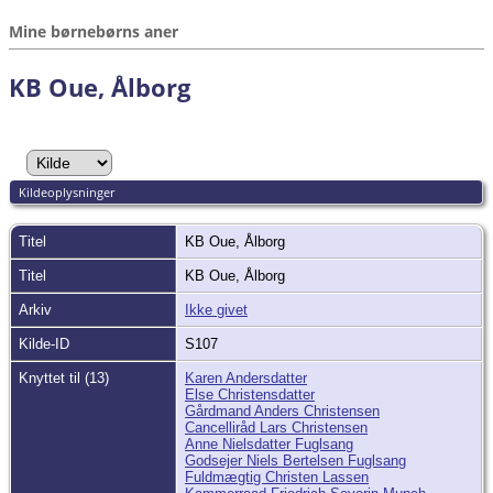
Mine børnebørns aner
KB Oue, Ålborg
Kildeoplysninger
Titel
KB Oue, Ålborg
Titel
KB Oue, Ålborg
Arkiv
Ikke givet
Kilde-ID
S107
Knyttet til (13)
Karen Andersdatter
Else Christensdatter
Gårdmand Anders Christensen
Cancelliråd Lars Christensen
Anne Nielsdatter Fuglsang
Godsejer Niels Bertelsen Fuglsang
Fuldmægtig Christen Lassen