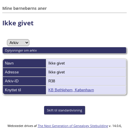
Mine børnebørns aner
Ikke givet
Oplysninger om arkiv
Navn
Ikke givet
Adresse
Ikke givet
Arkiv-ID
R38
Knyttet til
KB Bethlehem, København
Skift til standardvisning
Webstedet drives af
The Next Generation of Genealogy Sitebuilding
v. 14.0.6,