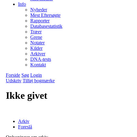
Info
Nyheder
Mest Eftersøgte
Rapporter
Databasestatistik
Træer
Grene
Notater
Kilder
Arkiver
DNA-tests
Kontakt
Forside
Søg
Login
Udskriv
Tilføj bogmærke
Ikke givet
Arkiv
Foreslå