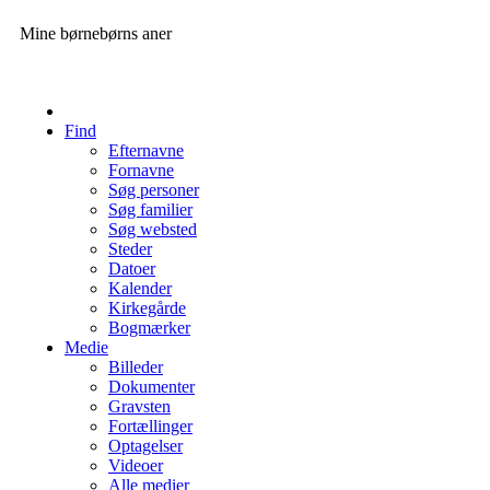
Mine børnebørns aner
Find
Efternavne
Fornavne
Søg personer
Søg familier
Søg websted
Steder
Datoer
Kalender
Kirkegårde
Bogmærker
Medie
Billeder
Dokumenter
Gravsten
Fortællinger
Optagelser
Videoer
Alle medier