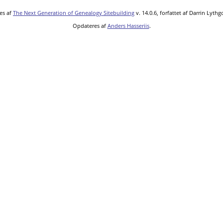
es af
The Next Generation of Genealogy Sitebuilding
v. 14.0.6, forfattet af Darrin Lyth
Opdateres af
Anders Hasseriis
.