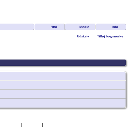
Find
Medie
Info
Udskriv
Tilføj bogmærke
er
|
Datoer
|
Rapporter
|
Kilder