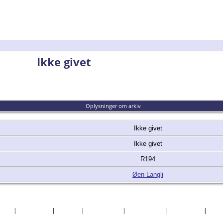
Ikke givet
Oplysninger om arkiv
Ikke givet
Ikke givet
R194
Øen Langli
søgte
|
Efternavne
|
Billeder
|
Fortællinger
|
Dokumenter
|
Kirkegårde
|
Sted