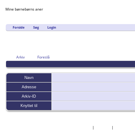
Mine børnebørns aner
Forside
Søg
Login
Arkiv
Foreslå
Navn
Adresse
Arkiv-ID
Knyttet til
Forside
|
Nyheder
|
Mest Efter