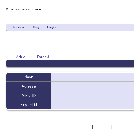
Mine børnebørns aner
Forside
Søg
Login
Arkiv
Foreslå
Navn
Adresse
Arkiv-ID
Knyttet til
Forside
|
Nyheder
|
Mest Efter