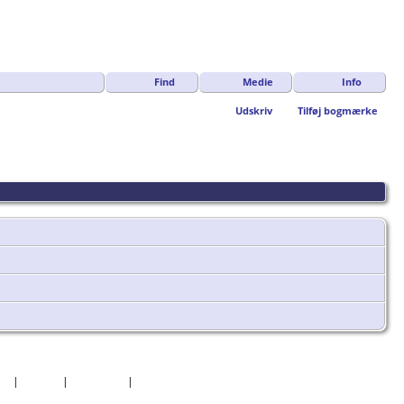
Find
Medie
Info
Udskriv
Tilføj bogmærke
er
|
Datoer
|
Rapporter
|
Kilder