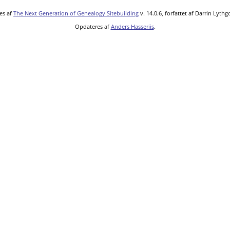
es af
The Next Generation of Genealogy Sitebuilding
v. 14.0.6, forfattet af Darrin Lyth
Opdateres af
Anders Hasseriis
.