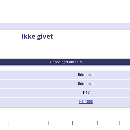
Ikke givet
Oplysninger om arkiv
Ikke givet
Ikke givet
R17
FT 1880
søgte
|
Efternavne
|
Billeder
|
Fortællinger
|
Dokumenter
|
Kirkegårde
|
Sted