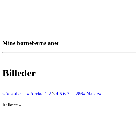
Mine børnebørns aner
Billeder
» Vis alle
«Forrige
1
2
3
4
5
6
7
...
286»
Næste»
Indlæser...