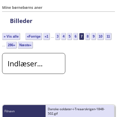
Mine børnebørns aner
Billeder
» Vis alle
«Forrige
«1
...
3
4
5
6
7
8
9
10
11
...
286»
Næste»
Indlæser...
Danske-soldater-i-Treaarskrigen-1848-
Filnavn
502.gif