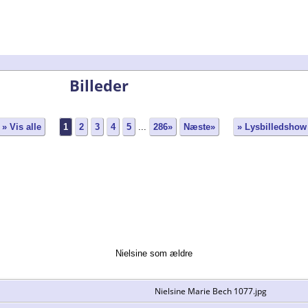
Billeder
» Vis alle
1
2
3
4
5
...
286»
Næste»
» Lysbilledshow
Nielsine som ældre
Nielsine Marie Bech 1077.jpg