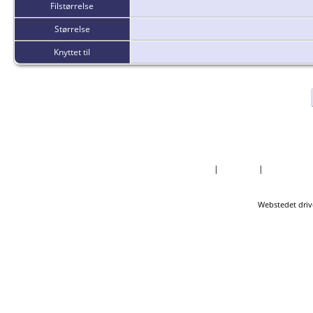
Filstørrelse
Størrelse
Knyttet til
Forside
|
Nyheder
|
Mest Efter
Webstedet driv