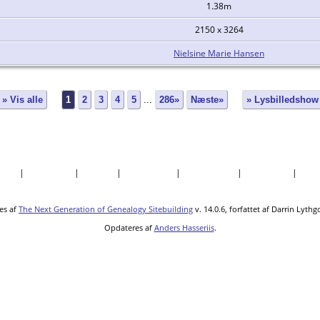
1.38m
2150 x 3264
Nielsine Marie Hansen
» Vis alle
1
2
3
4
5
...
286»
Næste»
» Lysbilledshow
søgte
|
Efternavne
|
Billeder
|
Fortællinger
|
Dokumenter
|
Kirkegårde
|
Sted
es af
The Next Generation of Genealogy Sitebuilding
v. 14.0.6, forfattet af Darrin Lyth
Opdateres af
Anders Hasseriis
.