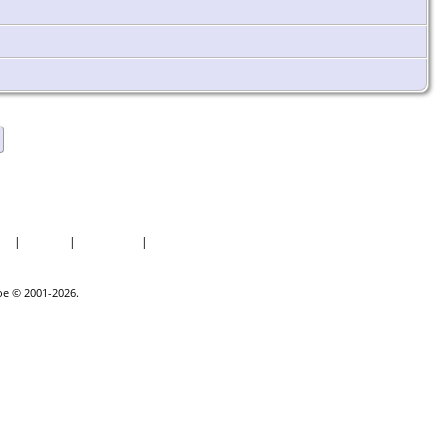
er
|
Datoer
|
Rapporter
|
Kilder
goe © 2001-2026.