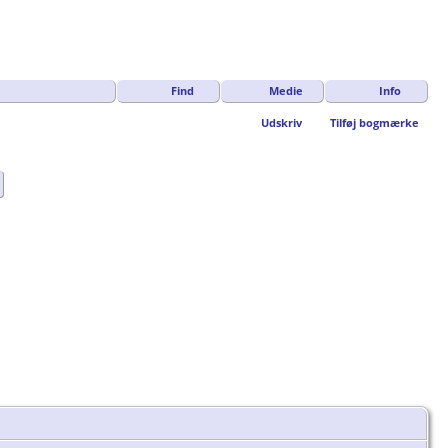
Find
Medie
Info
Udskriv
Tilføj bogmærke