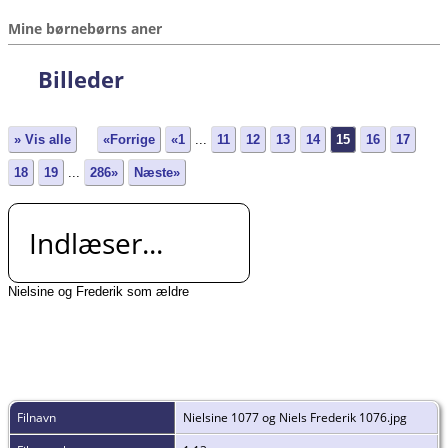
Mine børnebørns aner
Billeder
» Vis alle
«Forrige
«1
...
11
12
13
14
15
16
17
18
19
...
286»
Næste»
Indlæser...
Nielsine og Frederik som ældre
Filnavn
Nielsine 1077 og Niels Frederik 1076.jpg