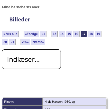
Mine børnebørns aner
Billeder
» Vis alle
«Forrige
«1
...
13
14
15
16
17
18
19
20
21
...
286»
Næste»
Indlæser...
Filnavn
Niels Hansen 1080.jpg