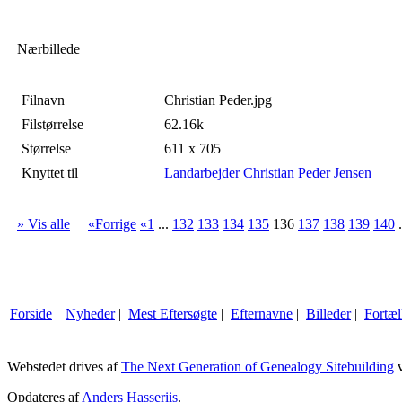
Nærbillede
Filnavn
Christian Peder.jpg
Filstørrelse
62.16k
Størrelse
611 x 705
Knyttet til
Landarbejder Christian Peder Jensen
» Vis alle
«Forrige
«1
...
132
133
134
135
136
137
138
139
140
.
Forside
|
Nyheder
|
Mest Eftersøgte
|
Efternavne
|
Billeder
|
Fortæl
Webstedet drives af
The Next Generation of Genealogy Sitebuilding
v
Opdateres af
Anders Hasseriis
.