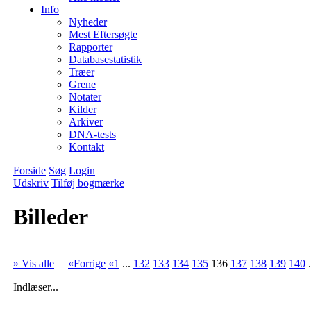
Info
Nyheder
Mest Eftersøgte
Rapporter
Databasestatistik
Træer
Grene
Notater
Kilder
Arkiver
DNA-tests
Kontakt
Forside
Søg
Login
Udskriv
Tilføj bogmærke
Billeder
» Vis alle
«Forrige
«1
...
132
133
134
135
136
137
138
139
140
.
Indlæser...