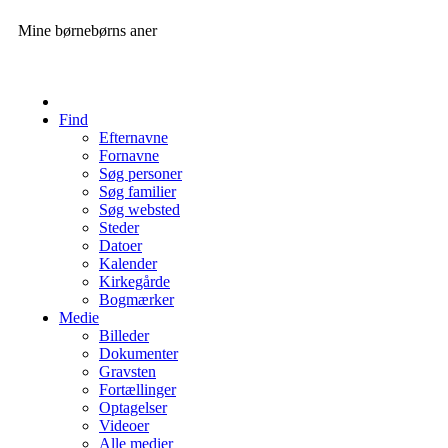
Mine børnebørns aner
Find
Efternavne
Fornavne
Søg personer
Søg familier
Søg websted
Steder
Datoer
Kalender
Kirkegårde
Bogmærker
Medie
Billeder
Dokumenter
Gravsten
Fortællinger
Optagelser
Videoer
Alle medier