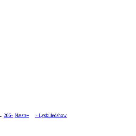
..
286»
Næste»
» Lysbilledshow