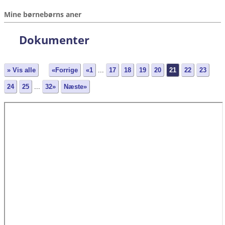
Mine børnebørns aner
Dokumenter
» Vis alle
«Forrige
«1
...
17
18
19
20
21
22
23
24
25
...
32»
Næste»