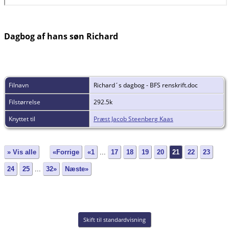
Dagbog af hans søn Richard
Filnavn
Richard´s dagbog - BFS renskrift.doc
Filstørrelse
292.5k
Knyttet til
Præst Jacob Steenberg Kaas
» Vis alle
«Forrige
«1
...
17
18
19
20
21
22
23
24
25
...
32»
Næste»
Skift til standardvisning