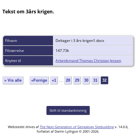
Tekst om 3års krigen.
Filnavn
Deltager i 3 års krigen1.docx
Filstørrelse
147.73k
Knyttet til
Arbejdsmand Thomas Christian Jensen
» Vis alle
«Forrige
«1
...
28
29
30
31
32
Skift til standardvisning
Webstedet drives af
The Next Generation of Genealogy Sitebuilding
v. 14.0.6,
forfattet af Darrin Lythgoe © 2001-2026.