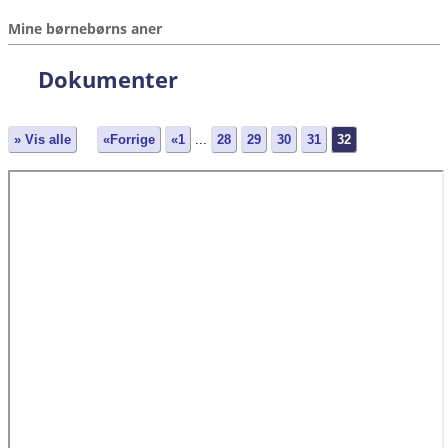
Mine børnebørns aner
Dokumenter
» Vis alle
«Forrige
«1
...
28
29
30
31
32