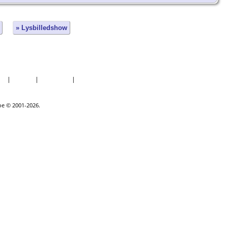
» Lysbilledshow
er
|
Datoer
|
Rapporter
|
Kilder
goe © 2001-2026.