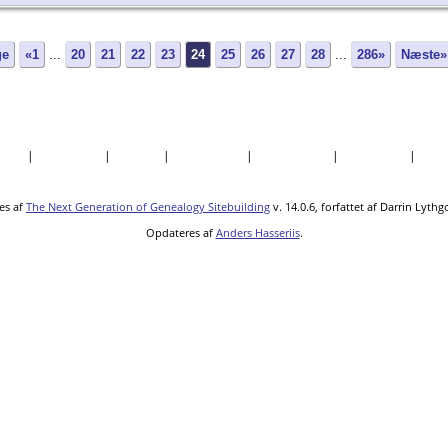
ge
«1
...
20
21
22
23
24
25
26
27
28
...
286»
Næste»
søgte
|
Efternavne
|
Billeder
|
Fortællinger
|
Dokumenter
|
Kirkegårde
|
Sted
es af
The Next Generation of Genealogy Sitebuilding
v. 14.0.6, forfattet af Darrin Lyth
Opdateres af
Anders Hasseriis
.