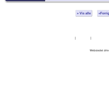
» Vis alle
«Forri
Forside
|
Nyheder
|
Mest Efter
Webstedet driv