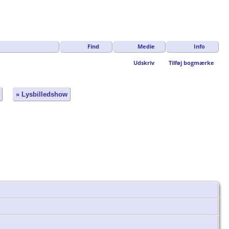
Find
Medie
Info
Udskriv
Tilføj bogmærke
» Lysbilledshow