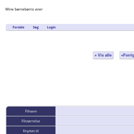
Mine børnebørns aner
Forside
Søg
Login
» Vis alle
«Forri
Filnavn
Filstørrelse
Knyttet til