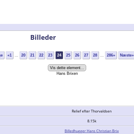
Billeder
ge
«1
...
20
21
22
23
24
25
26
27
28
...
286»
Næste»
Hans Brixen
Relief efter Thorvaldsen
8.15k
Billedhugger Hans Christian Brix