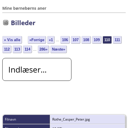
Mine børnebørns aner
Billeder
» Vis alle
«Forrige
«1
...
106
107
108
109
110
111
112
113
114
...
286»
Næste»
Indlæser...
Filnavn
Rothe_Casper_Peter.jpg