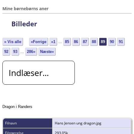
Mine børnebørns aner
Billeder
» Vis alle
«Forrige
«1
...
85
86
87
88
89
90
91
92
93
...
286»
Næste»
Indlæser...
Dragon i Randers
Filnavn
Hans Jensen ung dragon.jpg
Filstørrelse
293.05k