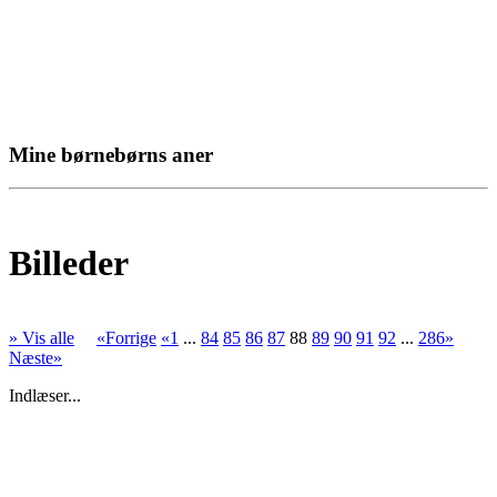
Mine børnebørns aner
Billeder
» Vis alle
«Forrige
«1
...
84
85
86
87
88
89
90
91
92
...
286»
Næste»
Indlæser...