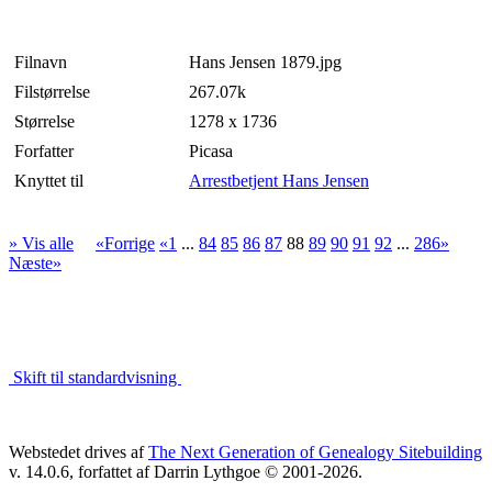
Filnavn
Hans Jensen 1879.jpg
Filstørrelse
267.07k
Størrelse
1278 x 1736
Forfatter
Picasa
Knyttet til
Arrestbetjent Hans Jensen
» Vis alle
«Forrige
«1
...
84
85
86
87
88
89
90
91
92
...
286»
Næste»
Skift til standardvisning
Webstedet drives af
The Next Generation of Genealogy Sitebuilding
v. 14.0.6, forfattet af Darrin Lythgoe © 2001-2026.