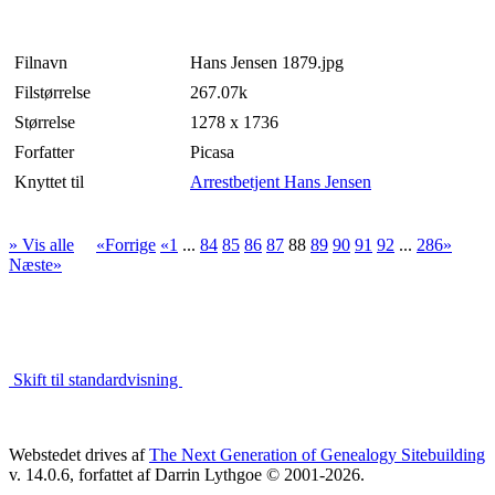
Filnavn
Hans Jensen 1879.jpg
Filstørrelse
267.07k
Størrelse
1278 x 1736
Forfatter
Picasa
Knyttet til
Arrestbetjent Hans Jensen
» Vis alle
«Forrige
«1
...
84
85
86
87
88
89
90
91
92
...
286»
Næste»
Skift til standardvisning
Webstedet drives af
The Next Generation of Genealogy Sitebuilding
v. 14.0.6, forfattet af Darrin Lythgoe © 2001-2026.