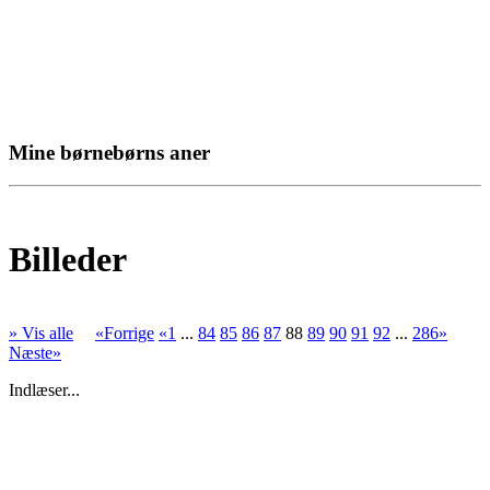
Mine børnebørns aner
Billeder
» Vis alle
«Forrige
«1
...
84
85
86
87
88
89
90
91
92
...
286»
Næste»
Indlæser...