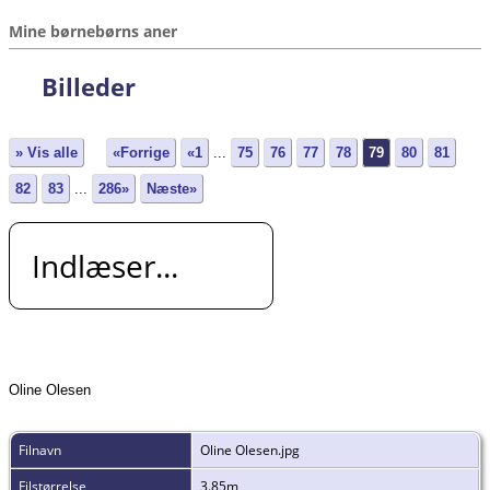
Mine børnebørns aner
Billeder
» Vis alle
«Forrige
«1
...
75
76
77
78
79
80
81
82
83
...
286»
Næste»
Indlæser...
Oline Olesen
Filnavn
Oline Olesen.jpg
Filstørrelse
3.85m