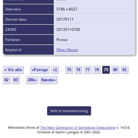
Størrelse
5786 x 8027
Dannet dato
20170111
2#060
201351+0100
Forfatter
Picasa
Knyttet til
Oline Olesen
» Vis alle
«Forrige
«1
...
75
76
77
78
79
80
81
82
83
...
286»
Næste»
Skift til standardvisning
Webstedet drives af
The Next Generation of Genealogy Sitebuilding
v. 14.0.6,
forfattet af Darrin Lythgoe © 2001-2026.