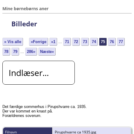
Mine børnebørns aner
Billeder
» Vis alle
«Forrige
«1
...
71
72
73
74
75
76
77
78
79
...
286»
Næste»
Indlæser...
Det færdige sommerhus i Pirupshvarre ca. 1935.
Der var kommet en knast på.
Forældrenes soverum.
Filnavn
Pirupshvarre ca 1935.jpg