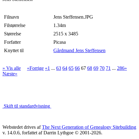
Filnavn
Jens Steffensen.JPG
Filstørrelse
1.34m
Størrelse
2515 x 3485
Forfatter
Picasa
Knyttet til
Gårdmand Jens Steffensen
» Vis alle
«Forrige
«1
...
63
64
65
66
67
68
69
70
71
...
286»
Næste»
Skift til standardvisning
Webstedet drives af
The Next Generation of Genealogy Sitebuilding
v. 14.0.6, forfattet af Darrin Lythgoe © 2001-2026.