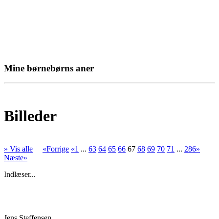
Mine børnebørns aner
Billeder
» Vis alle
«Forrige
«1
...
63
64
65
66
67
68
69
70
71
...
286»
Næste»
Indlæser...
Jens Steffensen