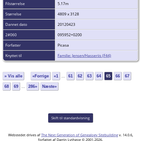
Filstørrelse
5.17m
Størrelse
4809 x 3128
Dannet dato
20120423
2#060
095952+0200
Forfatter
Picasa
Knyttet til
Familie: Jensen/Hasseriis (F44)
» Vis alle
«Forrige
«1
...
61
62
63
64
65
66
67
68
69
...
286»
Næste»
Skift til standardvisning
Webstedet drives af
The Next Generation of Genealogy Sitebuilding
v. 14.0.6,
forfattet af Darrin Lythgoe © 2001-2026.