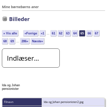
Mine børnebørns aner
Billeder
» Vis alle
«Forrige
«1
...
61
62
63
64
65
66
67
68
69
...
286»
Næste»
Indlæser...
Ida og Johan
pensionister
Filnavn
Ida og Johan pensionister2.jpg