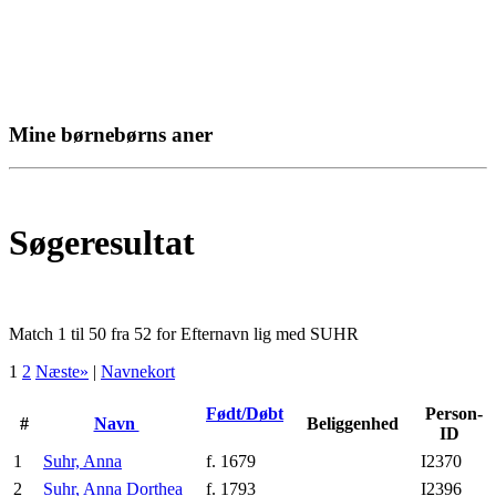
Mine børnebørns aner
Søgeresultat
Match 1 til 50 fra 52 for Efternavn lig med SUHR
1
2
Næste»
|
Navnekort
Født/Døbt
Person-
#
Navn
Beliggenhed
ID
1
Suhr, Anna
f. 1679
I2370
2
Suhr, Anna Dorthea
f. 1793
I2396