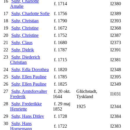
16
Suhr, Charlotte
f. 1714
I2380
Amalie
17
Suhr, Charlotte Sofie
f. 1756
I2389
18
Suhr, Christian
f. 1790
I2393
19
Suhr, Christine
f. 1672
I2368
20
Suhr, Christine
f. 1752
I2387
21
Suhr, Claus
f. 1680
I2373
22
Suhr, Didrik
f. 1787
I2391
23
Suhr, Diederich
f. 1715
I2381
Christian
24
Suhr, Edla Dorothea
f. 1820
I2348
25
Suhr, Ellen Pauline
f. 1785
I2395
26
Suhr, Ellen Pauline
f. 1825
I2349
27
Suhr, Amtsforvalter
f. 20 okt.
Glüchstadt,
I1031
Frederik
1644
Tyskland
28
Suhr, Frederikke
f. 29 maj
1925
I2344
Henriette
1852
29
Suhr, Hans Ditlev
f. 1728
I2384
30
Suhr, Hans
f. 1722
I2383
Hornemann