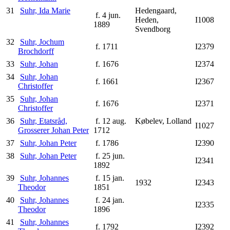
31
Suhr, Ida Marie
Hedengaard,
f. 4 jun.
Heden,
I1008
1889
Svendborg
32
Suhr, Jochum
f. 1711
I2379
Brochdorff
33
Suhr, Johan
f. 1676
I2374
34
Suhr, Johan
f. 1661
I2367
Christoffer
35
Suhr, Johan
f. 1676
I2371
Christoffer
36
Suhr, Etatsråd,
f. 12 aug.
Købelev, Lolland
I1027
Grosserer Johan Peter
1712
37
Suhr, Johan Peter
f. 1786
I2390
38
Suhr, Johan Peter
f. 25 jun.
I2341
1892
39
Suhr, Johannes
f. 15 jan.
1932
I2343
Theodor
1851
40
Suhr, Johannes
f. 24 jan.
I2335
Theodor
1896
41
Suhr, Johannes
f. 1792
I2392