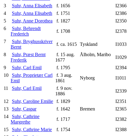
3
Suhr, Anna Elisabeth
f. 1656
I2366
4
Suhr, Anna Elisabeth
f. 1751
I2386
5
Suhr, Anne Dorothea
f. 1827
I2350
6
Suhr, Behrendt
f. 1708
I2378
Frederich
7
Suhr, Bryghusskriver
f. ca. 1615
Tyskland
I1033
Bernt
8
Suhr, Præst Bernt
f. 15 aug.
Ålholm, Maribo
I1029
Frederik
1677
9
Suhr, Carl Emil
f. 1795
I2394
10
Suhr, Proprietær Carl
f. 3 aug.
Nyborg
I1011
Emil
1861
11
Suhr, Carl Emil
f. 9 nov.
I2339
1886
12
Suhr, Caroline Emilie
f. 1829
I2351
13
Suhr, Caspar
f. 1642
Bremen
I2365
14
Suhr, Cathrine
f. 1717
I2382
Margrethe
15
Suhr, Cathrine Marie
f. 1754
I2388