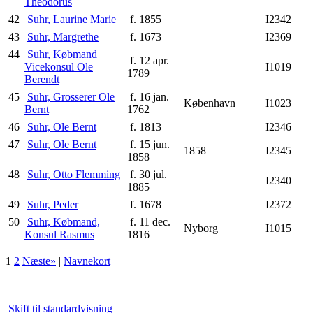
Theodorus
42
Suhr, Laurine Marie
f. 1855
I2342
43
Suhr, Margrethe
f. 1673
I2369
44
Suhr, Købmand
f. 12 apr.
Vicekonsul Ole
I1019
1789
Berendt
45
Suhr, Grosserer Ole
f. 16 jan.
København
I1023
Bernt
1762
46
Suhr, Ole Bernt
f. 1813
I2346
47
Suhr, Ole Bernt
f. 15 jun.
1858
I2345
1858
48
Suhr, Otto Flemming
f. 30 jul.
I2340
1885
49
Suhr, Peder
f. 1678
I2372
50
Suhr, Købmand,
f. 11 dec.
Nyborg
I1015
Konsul Rasmus
1816
1
2
Næste»
|
Navnekort
Skift til standardvisning