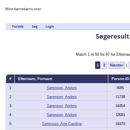
Mine børnebørns aner
Forside
Søg
Login
Søgeresult
Match 1 til 50 fra 97 for Efte
1
2
Næste»
|
#
Efternavn, Fornavn
Person-ID
1
Sørensen, Anders
I685
2
Sørensen, Anders
I1739
3
Sørensen, Anders
I4454
4
Sørensen, Anders
I2681
5
Sørensen, Ane Caroline
I4470