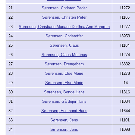
21
Sørensen, Christen Peder
I1272
22
Sørensen, Christen Peter
I1186
23
Sørensen, Christiane Mariane Dorthea Ane Margreth
I1277
24
Sørensen, Christoffer
I3953
25
Sørensen, Claus
I1184
26
Sørensen, Claus Mettinus
I1274
27
Sørensen, Drengebarn
I3832
28
Sørensen, Else Marie
I1278
29
Sørensen, Else Marie
I14
30
Sørensen, Bonde Hans
I1316
31
Sørensen, Gårdejer Hans
I1084
32
Sørensen, Husmand Hans
I1644
33
Sørensen, Jens
I1101
34
Sørensen, Jens
I1098