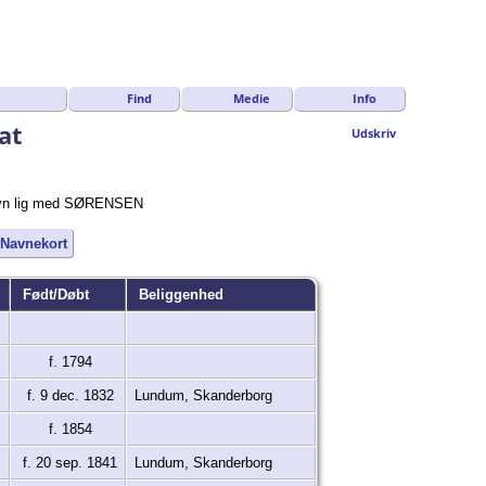
Find
Medie
Info
at
Udskriv
rnavn lig med SØRENSEN
Navnekort
Født/Døbt
Beliggenhed
f. 1794
f. 9 dec. 1832
Lundum, Skanderborg
f. 1854
f. 20 sep. 1841
Lundum, Skanderborg