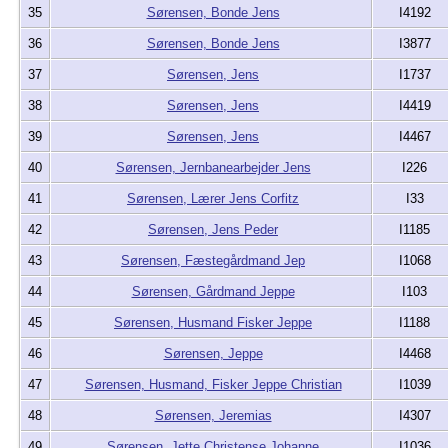
35
Sørensen, Bonde Jens
I4192
36
Sørensen, Bonde Jens
I3877
37
Sørensen, Jens
I1737
38
Sørensen, Jens
I4419
39
Sørensen, Jens
I4467
40
Sørensen, Jernbanearbejder Jens
I226
41
Sørensen, Lærer Jens Corfitz
I33
42
Sørensen, Jens Peder
I1185
43
Sørensen, Fæstegårdmand Jep
I1068
44
Sørensen, Gårdmand Jeppe
I103
45
Sørensen, Husmand Fisker Jeppe
I1188
46
Sørensen, Jeppe
I4468
47
Sørensen, Husmand, Fisker Jeppe Christian
I1039
48
Sørensen, Jeremias
I4307
49
Sørensen, Jette Christense Johanne
I1036