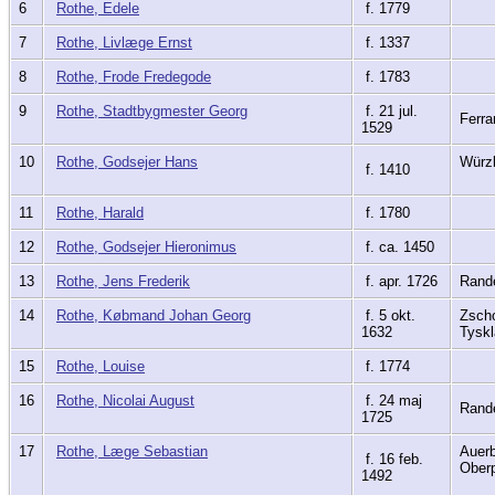
6
Rothe, Edele
f. 1779
7
Rothe, Livlæge Ernst
f. 1337
8
Rothe, Frode Fredegode
f. 1783
9
Rothe, Stadtbygmester Georg
f. 21 jul.
Ferr
1529
10
Rothe, Godsejer Hans
Würz
f. 1410
11
Rothe, Harald
f. 1780
12
Rothe, Godsejer Hieronimus
f. ca. 1450
13
Rothe, Jens Frederik
f. apr. 1726
Rand
14
Rothe, Købmand Johan Georg
f. 5 okt.
Zscho
1632
Tysk
15
Rothe, Louise
f. 1774
16
Rothe, Nicolai August
f. 24 maj
Rand
1725
17
Rothe, Læge Sebastian
Auer
f. 16 feb.
Ober
1492