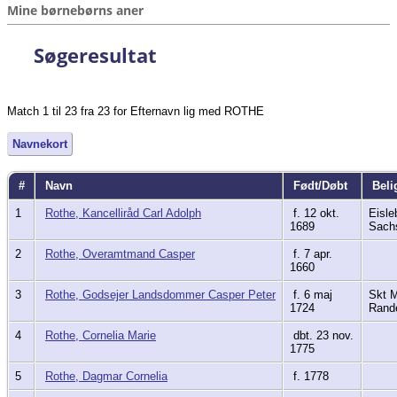
Mine børnebørns aner
Søgeresultat
Match 1 til 23 fra 23 for Efternavn lig med ROTHE
Navnekort
#
Navn
Født/Døbt
Beli
1
Rothe, Kancelliråd Carl Adolph
f. 12 okt.
Eisle
1689
Sach
2
Rothe, Overamtmand Casper
f. 7 apr.
1660
3
Rothe, Godsejer Landsdommer Casper Peter
f. 6 maj
Skt M
1724
Rand
4
Rothe, Cornelia Marie
dbt. 23 nov.
1775
5
Rothe, Dagmar Cornelia
f. 1778