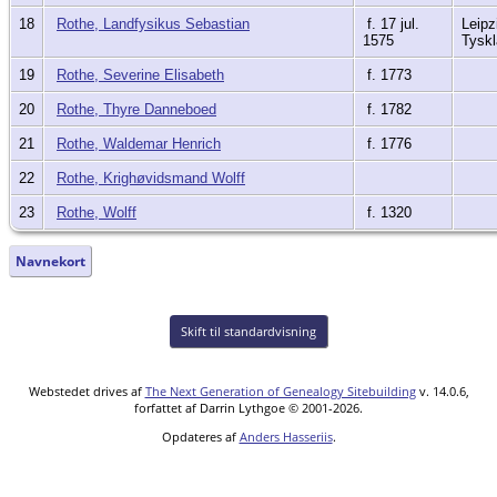
18
Rothe, Landfysikus Sebastian
f. 17 jul.
Leipz
1575
Tysk
19
Rothe, Severine Elisabeth
f. 1773
20
Rothe, Thyre Danneboed
f. 1782
21
Rothe, Waldemar Henrich
f. 1776
22
Rothe, Krighøvidsmand Wolff
23
Rothe, Wolff
f. 1320
Navnekort
Skift til standardvisning
Webstedet drives af
The Next Generation of Genealogy Sitebuilding
v. 14.0.6,
forfattet af Darrin Lythgoe © 2001-2026.
Opdateres af
Anders Hasseriis
.