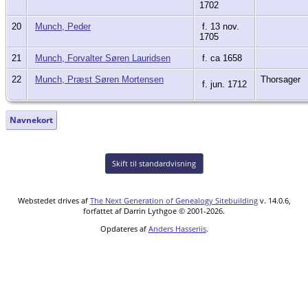
1702
20
Munch, Peder
f. 13 nov.
1705
21
Munch, Forvalter Søren Lauridsen
f. ca 1658
22
Munch, Præst Søren Mortensen
Thorsager
f. jun. 1712
Navnekort
Skift til standardvisning
Webstedet drives af
The Next Generation of Genealogy Sitebuilding
v. 14.0.6,
forfattet af Darrin Lythgoe © 2001-2026.
Opdateres af
Anders Hasseriis
.