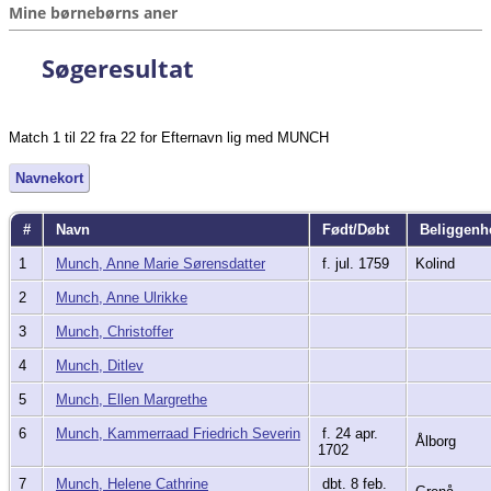
Mine børnebørns aner
Søgeresultat
Match 1 til 22 fra 22 for Efternavn lig med MUNCH
Navnekort
#
Navn
Født/Døbt
Beliggen
1
Munch, Anne Marie Sørensdatter
f. jul. 1759
Kolind
2
Munch, Anne Ulrikke
3
Munch, Christoffer
4
Munch, Ditlev
5
Munch, Ellen Margrethe
6
Munch, Kammerraad Friedrich Severin
f. 24 apr.
Ålborg
1702
7
Munch, Helene Cathrine
dbt. 8 feb.