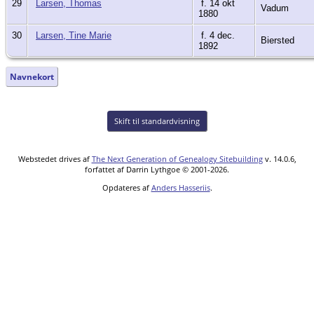
29
Larsen, Thomas
f. 14 okt
Vadum
1880
30
Larsen, Tine Marie
f. 4 dec.
Biersted
1892
Navnekort
Skift til standardvisning
Webstedet drives af
The Next Generation of Genealogy Sitebuilding
v. 14.0.6,
forfattet af Darrin Lythgoe © 2001-2026.
Opdateres af
Anders Hasseriis
.