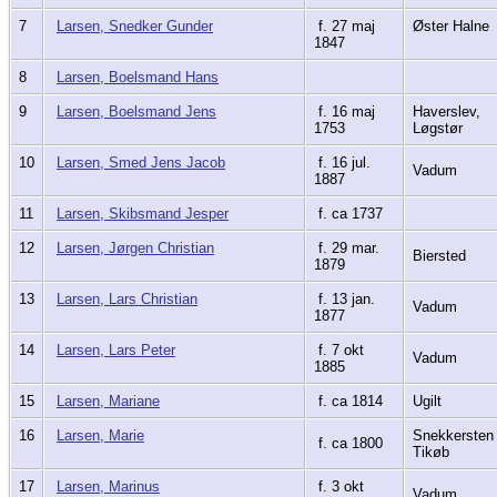
7
Larsen, Snedker Gunder
f. 27 maj
Øster Halne
1847
8
Larsen, Boelsmand Hans
9
Larsen, Boelsmand Jens
f. 16 maj
Haverslev,
1753
Løgstør
10
Larsen, Smed Jens Jacob
f. 16 jul.
Vadum
1887
11
Larsen, Skibsmand Jesper
f. ca 1737
12
Larsen, Jørgen Christian
f. 29 mar.
Biersted
1879
13
Larsen, Lars Christian
f. 13 jan.
Vadum
1877
14
Larsen, Lars Peter
f. 7 okt
Vadum
1885
15
Larsen, Mariane
f. ca 1814
Ugilt
16
Larsen, Marie
Snekkersten
f. ca 1800
Tikøb
17
Larsen, Marinus
f. 3 okt
Vadum