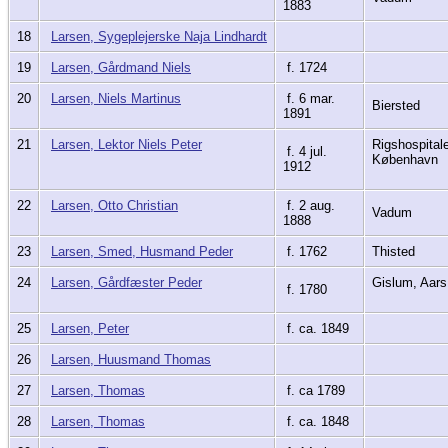
1883
18
Larsen, Sygeplejerske Naja Lindhardt
19
Larsen, Gårdmand Niels
f. 1724
20
Larsen, Niels Martinus
f. 6 mar.
Biersted
1891
21
Larsen, Lektor Niels Peter
Rigshospitale
f. 4 jul.
København
1912
22
Larsen, Otto Christian
f. 2 aug.
Vadum
1888
23
Larsen, Smed, Husmand Peder
f. 1762
Thisted
24
Larsen, Gårdfæster Peder
Gislum, Aars
f. 1780
25
Larsen, Peter
f. ca. 1849
26
Larsen, Huusmand Thomas
27
Larsen, Thomas
f. ca 1789
28
Larsen, Thomas
f. ca. 1848