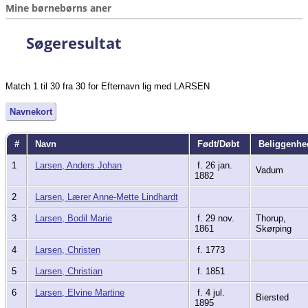
Mine børnebørns aner
Søgeresultat
Match 1 til 30 fra 30 for Efternavn lig med LARSEN
Navnekort
#
Navn
Født/Døbt
Beliggenh
1
Larsen, Anders Johan
f. 26 jan.
Vadum
1882
2
Larsen, Lærer Anne-Mette Lindhardt
3
Larsen, Bodil Marie
f. 29 nov.
Thorup,
1861
Skørping
4
Larsen, Christen
f. 1773
5
Larsen, Christian
f. 1851
6
Larsen, Elvine Martine
f. 4 jul.
Biersted
1895