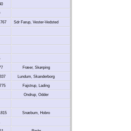
40
9
1767
Sdr Farup, Vester-Vedsted
5
77
Fræer, Skørping
1837
Lundum, Skanderborg
1775
Fajstrup, Lading
Ondrup, Odder
1815
Snæbum, Hobro
1
61
Ræhr