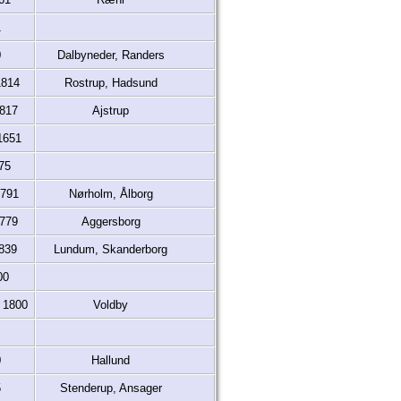
1
0
Dalbyneder, Randers
1814
Rostrup, Hadsund
1817
Ajstrup
1651
75
1791
Nørholm, Ålborg
1779
Aggersborg
1839
Lundum, Skanderborg
00
. 1800
Voldby
0
Hallund
5
Stenderup, Ansager