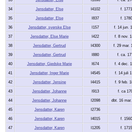
34
Jensdatter, Else
I4102
f. 177
35
Jensdatter, Else
I837
f. 178
36
Jensdatter, syerske Else
I157
f. 14 jun. 
37
Jensdatter, Else Marie
I422
f. 8 nov. 
38
Jensdatter, Gertrud
I4300
f. 29 mar. 
39
Jensdatter, Gertrud
I880
f. ca. 17
40
Jensdatter, Giedske Marie
I674
f. 4 dec. 
41
Jensdatter, Inger Marie
I4545
f. 14 juli 
42
Jensdatter, Jensine
I4415
f. 9 feb. 
43
Jensdatter, Johanne
I913
f. ca 17
44
Jensdatter, Johanne
I2098
dbt. 16 mar
45
Jensdatter, Karen
I2736
46
Jensdatter, Karen
I4015
f. 156
47
Jensdatter, Karen
I1205
f. 171