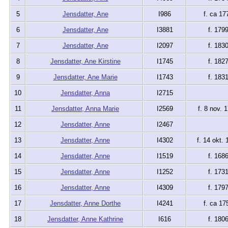
5
Jensdatter, Ane
I986
f. ca 17
6
Jensdatter, Ane
I3881
f. 179
7
Jensdatter, Ane
I2097
f. 183
8
Jensdatter, Ane Kirstine
I1745
f. 182
9
Jensdatter, Ane Marie
I1743
f. 183
10
Jensdatter, Anna
I2715
11
Jensdatter, Anna Marie
I2569
f. 8 nov. 
12
Jensdatter, Anne
I2467
13
Jensdatter, Anne
I4302
f. 14 okt. 
14
Jensdatter, Anne
I1519
f. 168
15
Jensdatter, Anne
I1252
f. 173
16
Jensdatter, Anne
I4309
f. 179
17
Jensdatter, Anne Dorthe
I4241
f. ca 17
18
Jensdatter, Anne Kathrine
I616
f. 180