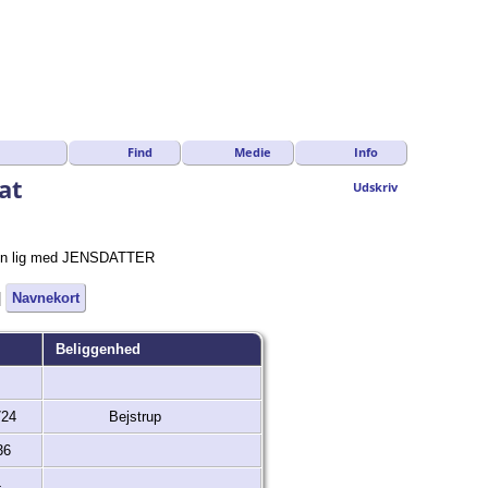
Find
Medie
Info
at
Udskriv
rnavn lig med JENSDATTER
|
Navnekort
Beliggenhed
724
Bejstrup
36
4