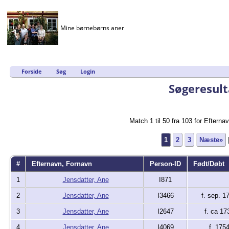
Mine børnebørns aner
Forside
Søg
Login
Søgeresult
Match 1 til 50 fra 103 for Efte
1
2
3
Næste»
#
Efternavn, Fornavn
Person-ID
Født/Døbt
1
Jensdatter, Ane
I871
2
Jensdatter, Ane
I3466
f. sep. 1
3
Jensdatter, Ane
I2647
f. ca 17
4
Jensdatter, Ane
I4069
f. 175