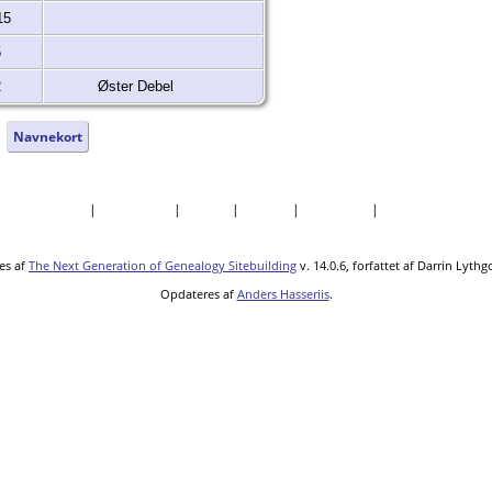
15
5
2
Øster Debel
|
Navnekort
|
Dokumenter
|
Kirkegårde
|
Steder
|
Datoer
|
Rapporter
|
Kilder
es af
The Next Generation of Genealogy Sitebuilding
v. 14.0.6, forfattet af Darrin Lyth
Opdateres af
Anders Hasseriis
.