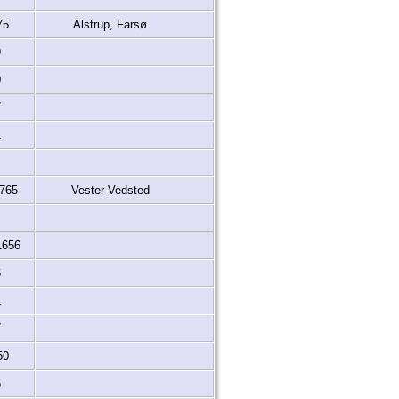
75
Alstrup, Farsø
9
0
7
1
1765
Vester-Vedsted
1656
6
1
7
50
6