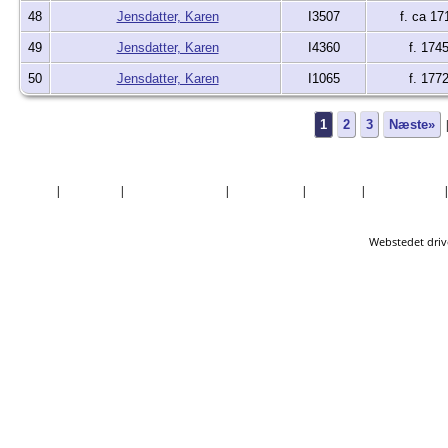
48
Jensdatter, Karen
I3507
f. ca 17
49
Jensdatter, Karen
I4360
f. 174
50
Jensdatter, Karen
I1065
f. 177
1
2
3
Næste»
Forside
|
Nyheder
|
Mest Eftersøgte
|
Efternavne
|
Billeder
|
Fortællinger
Webstedet driv