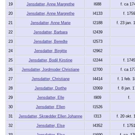
19
Jensdatter, Anne Margrethe
I688
f. ca 17
20
Jensdatter, Anne Margrethe
I4133
f. 175
21
Jensdatter, Anne Marie
I2188
f. 23 jan. 
22
Jensdatter, Barbara
I2439
23
Jensdatter, Beredte
I2573
24
Jensdatter, Birgitte
I2962
25
Jensdatter, Bodil Kirstine
I2244
f. 174
26
Jensdatter, Jordmoder Christiane
I2700
f. ca 17
27
Jensdatter, Christiane
I4414
f. 1 feb. 
28
Jensdatter, Dorthe
I2069
f. 8 jan. 
29
Jensdatter, Elle
I909
f.
30
Jensdatter, Ellen
I1526
31
Jensdatter, Skrædder Ellen Johanne
I313
f. 20 okt. 
32
Jensdatter, Else
I4352
f. 175
33
Jensdatter, Else
I1690
f. ca. 17