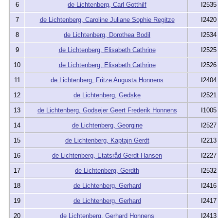
6
de Lichtenberg, Carl Gotthilf
I2535
7
de Lichtenberg, Caroline Juliane Sophie Regitze
I2420
8
de Lichtenberg, Dorothea Bodil
I2534
9
de Lichtenberg, Elisabeth Cathrine
I2525
10
de Lichtenberg, Elisabeth Cathrine
I2526
11
de Lichtenberg, Fritze Augusta Honnens
I2404
12
de Lichtenberg, Gedske
I2521
13
de Lichtenberg, Godsejer Geert Frederik Honnens
I1005
14
de Lichtenberg, Georgine
I2527
15
de Lichtenberg, Kaptajn Gerdt
I2213
16
de Lichtenberg, Etatsråd Gerdt Hansen
I2227
17
de Lichtenberg, Gerdth
I2532
18
de Lichtenberg, Gerhard
I2416
19
de Lichtenberg, Gerhard
I2417
20
de Lichtenberg, Gerhard Honnens
I2413