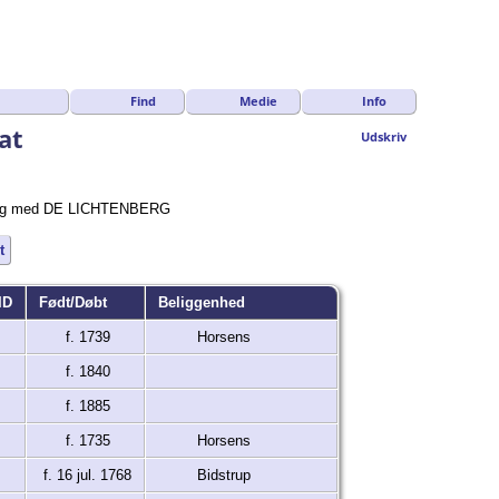
Find
Medie
Info
at
Udskriv
vn lig med DE LICHTENBERG
t
ID
Født/Døbt
Beliggenhed
f. 1739
Horsens
f. 1840
f. 1885
f. 1735
Horsens
f. 16 jul. 1768
Bidstrup