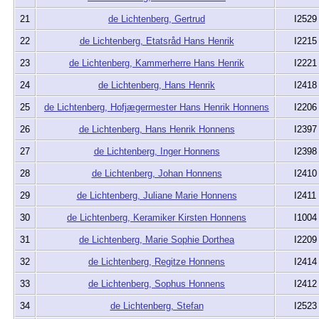
21
de Lichtenberg, Gertrud
I2529
22
de Lichtenberg, Etatsråd Hans Henrik
I2215
23
de Lichtenberg, Kammerherre Hans Henrik
I2221
24
de Lichtenberg, Hans Henrik
I2418
25
de Lichtenberg, Hofjægermester Hans Henrik Honnens
I2206
26
de Lichtenberg, Hans Henrik Honnens
I2397
27
de Lichtenberg, Inger Honnens
I2398
28
de Lichtenberg, Johan Honnens
I2410
29
de Lichtenberg, Juliane Marie Honnens
I2411
30
de Lichtenberg, Keramiker Kirsten Honnens
I1004
31
de Lichtenberg, Marie Sophie Dorthea
I2209
32
de Lichtenberg, Regitze Honnens
I2414
33
de Lichtenberg, Sophus Honnens
I2412
34
de Lichtenberg, Stefan
I2523