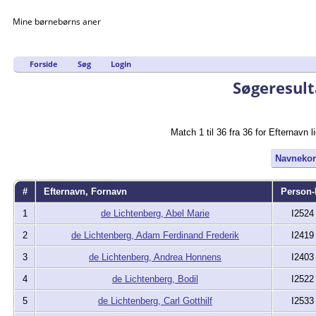
Mine børnebørns aner
Forside
Søg
Login
Søgeresult
Match 1 til 36 fra 36 for Efterna
Navnekor
#
Efternavn, Fornavn
Person-
1
de Lichtenberg, Abel Marie
I2524
2
de Lichtenberg, Adam Ferdinand Frederik
I2419
3
de Lichtenberg, Andrea Honnens
I2403
4
de Lichtenberg, Bodil
I2522
5
de Lichtenberg, Carl Gotthilf
I2533