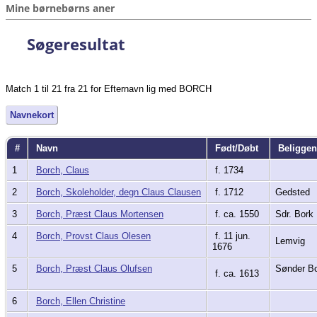
Mine børnebørns aner
Søgeresultat
Match 1 til 21 fra 21 for Efternavn lig med BORCH
Navnekort
#
Navn
Født/Døbt
Beligge
1
Borch, Claus
f. 1734
2
Borch, Skoleholder, degn Claus Clausen
f. 1712
Gedsted
3
Borch, Præst Claus Mortensen
f. ca. 1550
Sdr. Bork
4
Borch, Provst Claus Olesen
f. 11 jun.
Lemvig
1676
5
Borch, Præst Claus Olufsen
Sønder B
f. ca. 1613
6
Borch, Ellen Christine