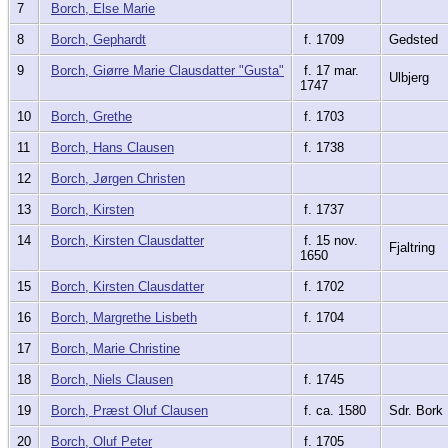
7
Borch, Else Marie
8
Borch, Gephardt
f. 1709
Gedsted
9
Borch, Giørre Marie Clausdatter "Gusta"
f. 17 mar.
Ulbjerg
1747
10
Borch, Grethe
f. 1703
11
Borch, Hans Clausen
f. 1738
12
Borch, Jørgen Christen
13
Borch, Kirsten
f. 1737
14
Borch, Kirsten Clausdatter
f. 15 nov.
Fjaltring
1650
15
Borch, Kirsten Clausdatter
f. 1702
16
Borch, Margrethe Lisbeth
f. 1704
17
Borch, Marie Christine
18
Borch, Niels Clausen
f. 1745
19
Borch, Præst Oluf Clausen
f. ca. 1580
Sdr. Bork
20
Borch, Oluf Peter
f. 1705