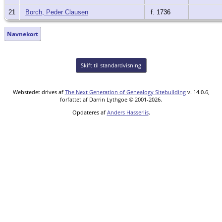
21
Borch, Peder Clausen
f. 1736
Navnekort
Skift til standardvisning
Webstedet drives af
The Next Generation of Genealogy Sitebuilding
v. 14.0.6,
forfattet af Darrin Lythgoe © 2001-2026.
Opdateres af
Anders Hasseriis
.