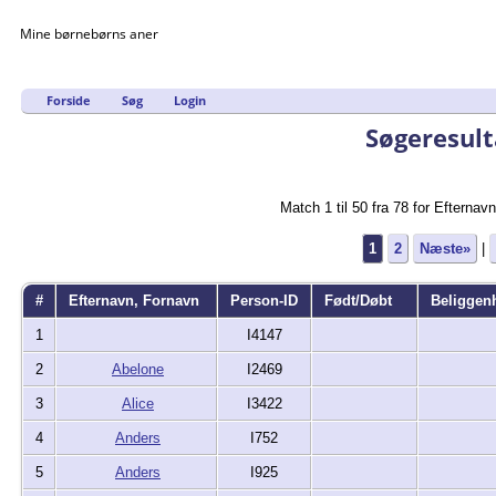
Mine børnebørns aner
Forside
Søg
Login
Søgeresult
Match 1 til 50 fra 78 for Efternavn
1
2
Næste»
|
#
Efternavn, Fornavn
Person-ID
Født/Døbt
Beliggen
1
I4147
2
Abelone
I2469
3
Alice
I3422
4
Anders
I752
5
Anders
I925