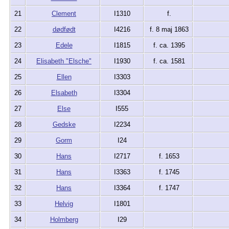
21
Clement
I1310
f.
22
dødfødt
I4216
f. 8 maj 1863
23
Edele
I1815
f. ca. 1395
24
Elisabeth "Elsche"
I1930
f. ca. 1581
25
Ellen
I3303
26
Elsabeth
I3304
27
Else
I555
28
Gedske
I2234
29
Gorm
I24
30
Hans
I2717
f. 1653
31
Hans
I3363
f. 1745
32
Hans
I3364
f. 1747
33
Helvig
I1801
34
Holmberg
I29