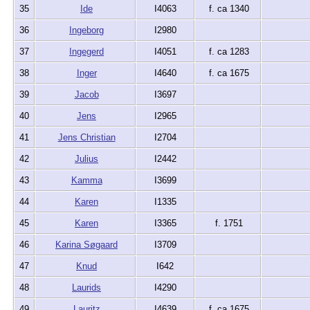
35
Ide
I4063
f. ca 1340
36
Ingeborg
I2980
37
Ingegerd
I4051
f. ca 1283
38
Inger
I4640
f. ca 1675
39
Jacob
I3697
40
Jens
I2965
41
Jens Christian
I2704
42
Julius
I2442
43
Kamma
I3699
44
Karen
I1335
45
Karen
I3365
f. 1751
46
Karina Søgaard
I3709
47
Knud
I642
48
Laurids
I4290
49
Lauritz
I4639
f. ca 1675