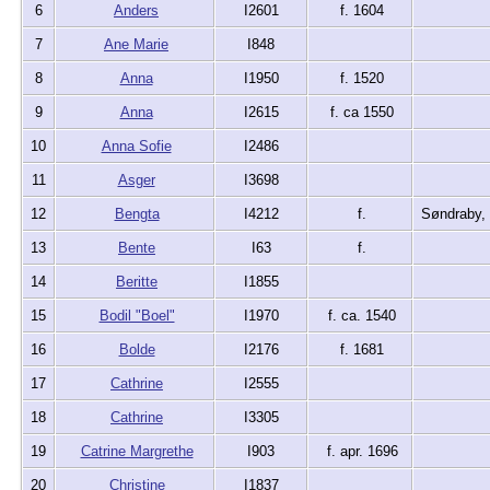
6
Anders
I2601
f. 1604
7
Ane Marie
I848
8
Anna
I1950
f. 1520
9
Anna
I2615
f. ca 1550
10
Anna Sofie
I2486
11
Asger
I3698
12
Bengta
I4212
f.
Søndraby,
13
Bente
I63
f.
14
Beritte
I1855
15
Bodil "Boel"
I1970
f. ca. 1540
16
Bolde
I2176
f. 1681
17
Cathrine
I2555
18
Cathrine
I3305
19
Catrine Margrethe
I903
f. apr. 1696
20
Christine
I1837