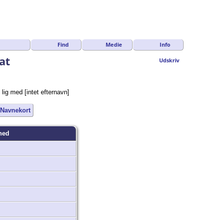
Find
Medie
Info
at
Udskriv
 lig med [intet efternavn]
Navnekort
hed