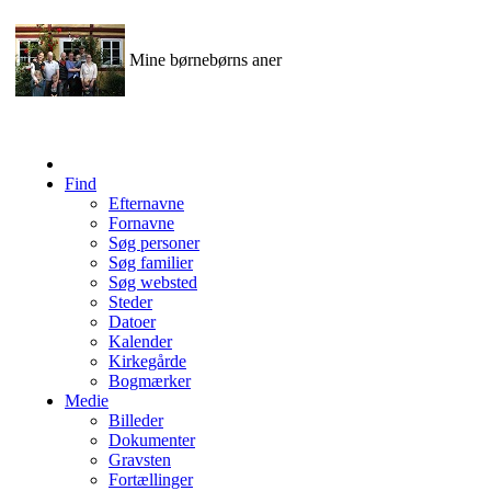
Mine børnebørns aner
Find
Efternavne
Fornavne
Søg personer
Søg familier
Søg websted
Steder
Datoer
Kalender
Kirkegårde
Bogmærker
Medie
Billeder
Dokumenter
Gravsten
Fortællinger