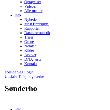
Optagelser
Videoer
Alle medier
Info
Nyheder
Mest Eftersøgte
Rapporter
Databasestatistik
Træer
Grene
Notater
Kilder
Arkiver
DNA-tests
Kontakt
Forside
Søg
Login
Udskriv
Tilføj bogmærke
Sønderho
Sted