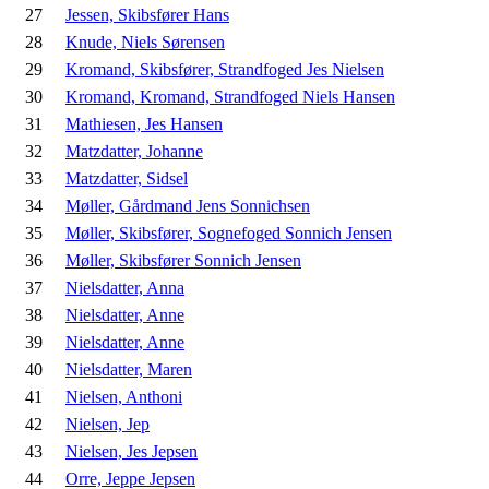
27
Jessen, Skibsfører Hans
28
Knude, Niels Sørensen
29
Kromand, Skibsfører, Strandfoged Jes Nielsen
30
Kromand, Kromand, Strandfoged Niels Hansen
31
Mathiesen, Jes Hansen
32
Matzdatter, Johanne
33
Matzdatter, Sidsel
34
Møller, Gårdmand Jens Sonnichsen
35
Møller, Skibsfører, Sognefoged Sonnich Jensen
36
Møller, Skibsfører Sonnich Jensen
37
Nielsdatter, Anna
38
Nielsdatter, Anne
39
Nielsdatter, Anne
40
Nielsdatter, Maren
41
Nielsen, Anthoni
42
Nielsen, Jep
43
Nielsen, Jes Jepsen
44
Orre, Jeppe Jepsen