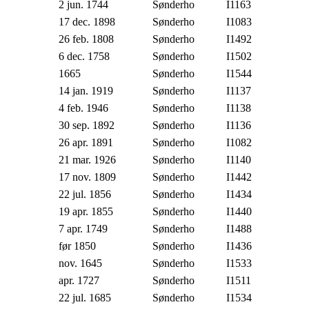
2 jun. 1744
Sønderho
I1163
17 dec. 1898
Sønderho
I1083
26 feb. 1808
Sønderho
I1492
6 dec. 1758
Sønderho
I1502
1665
Sønderho
I1544
14 jan. 1919
Sønderho
I1137
4 feb. 1946
Sønderho
I1138
30 sep. 1892
Sønderho
I1136
26 apr. 1891
Sønderho
I1082
21 mar. 1926
Sønderho
I1140
17 nov. 1809
Sønderho
I1442
22 jul. 1856
Sønderho
I1434
19 apr. 1855
Sønderho
I1440
7 apr. 1749
Sønderho
I1488
før 1850
Sønderho
I1436
nov. 1645
Sønderho
I1533
apr. 1727
Sønderho
I1511
22 jul. 1685
Sønderho
I1534