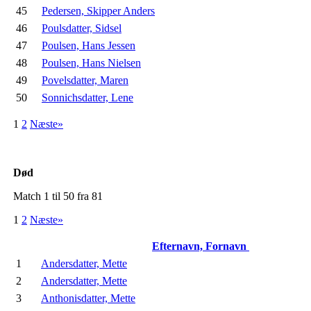
45
Pedersen, Skipper Anders
46
Poulsdatter, Sidsel
47
Poulsen, Hans Jessen
48
Poulsen, Hans Nielsen
49
Povelsdatter, Maren
50
Sonnichsdatter, Lene
1
2
Næste»
Død
Match 1 til 50 fra 81
1
2
Næste»
Efternavn, Fornavn
1
Andersdatter, Mette
2
Andersdatter, Mette
3
Anthonisdatter, Mette