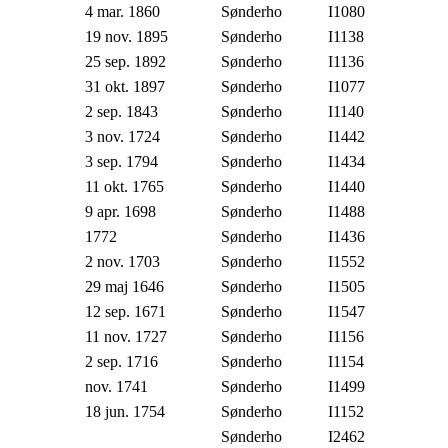
4 mar. 1860
Sønderho
I1080
19 nov. 1895
Sønderho
I1138
25 sep. 1892
Sønderho
I1136
31 okt. 1897
Sønderho
I1077
2 sep. 1843
Sønderho
I1140
3 nov. 1724
Sønderho
I1442
3 sep. 1794
Sønderho
I1434
11 okt. 1765
Sønderho
I1440
9 apr. 1698
Sønderho
I1488
1772
Sønderho
I1436
2 nov. 1703
Sønderho
I1552
29 maj 1646
Sønderho
I1505
12 sep. 1671
Sønderho
I1547
11 nov. 1727
Sønderho
I1156
2 sep. 1716
Sønderho
I1154
nov. 1741
Sønderho
I1499
18 jun. 1754
Sønderho
I1152
Sønderho
I2462