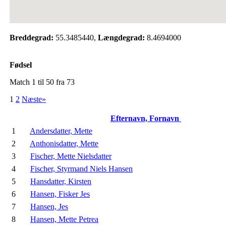
Breddegrad:
55.3485440,
Længdegrad:
8.4694000
Fødsel
Match 1 til 50 fra 73
1
2
Næste»
Efternavn, Fornavn
1
Andersdatter, Mette
2
Anthonisdatter, Mette
3
Fischer, Mette Nielsdatter
4
Fischer, Styrmand Niels Hansen
5
Hansdatter, Kirsten
6
Hansen, Fisker Jes
7
Hansen, Jes
8
Hansen, Mette Petrea