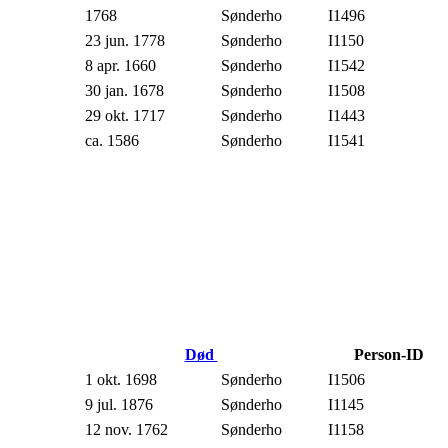
1768
Sønderho
I1496
23 jun. 1778
Sønderho
I1150
8 apr. 1660
Sønderho
I1542
30 jan. 1678
Sønderho
I1508
29 okt. 1717
Sønderho
I1443
ca. 1586
Sønderho
I1541
Død
Person-ID
1 okt. 1698
Sønderho
I1506
9 jul. 1876
Sønderho
I1145
12 nov. 1762
Sønderho
I1158