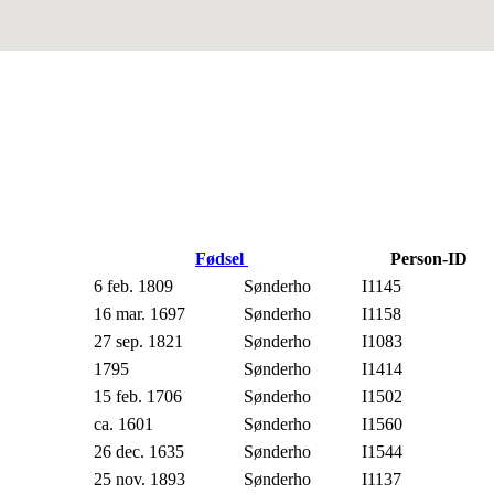
Fødsel
Person-ID
6 feb. 1809
Sønderho
I1145
16 mar. 1697
Sønderho
I1158
27 sep. 1821
Sønderho
I1083
1795
Sønderho
I1414
15 feb. 1706
Sønderho
I1502
ca. 1601
Sønderho
I1560
26 dec. 1635
Sønderho
I1544
25 nov. 1893
Sønderho
I1137