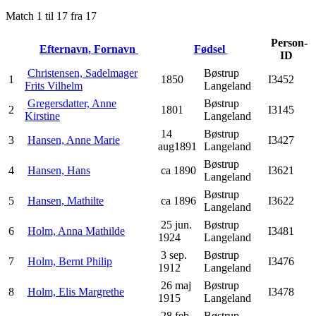
Match 1 til 17 fra 17
Person-
Efternavn, Fornavn
Fødsel
ID
Christensen, Sadelmager
Bøstrup
1
1850
I3452
Frits Vilhelm
Langeland
Gregersdatter, Anne
Bøstrup
2
1801
I3145
Kirstine
Langeland
14
Bøstrup
3
Hansen, Anne Marie
I3427
aug1891
Langeland
Bøstrup
4
Hansen, Hans
ca 1890
I3621
Langeland
Bøstrup
5
Hansen, Mathilte
ca 1896
I3622
Langeland
25 jun.
Bøstrup
6
Holm, Anna Mathilde
I3481
1924
Langeland
3 sep.
Bøstrup
7
Holm, Bernt Philip
I3476
1912
Langeland
26 maj
Bøstrup
8
Holm, Elis Margrethe
I3478
1915
Langeland
28 feb.
Bøstrup