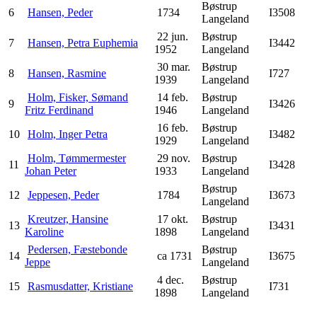
Bøstrup
6
Hansen, Peder
1734
I3508
Langeland
22 jun.
Bøstrup
7
Hansen, Petra Euphemia
I3442
1952
Langeland
30 mar.
Bøstrup
8
Hansen, Rasmine
I727
1939
Langeland
Holm, Fisker, Sømand
14 feb.
Bøstrup
9
I3426
Fritz Ferdinand
1946
Langeland
16 feb.
Bøstrup
10
Holm, Inger Petra
I3482
1929
Langeland
Holm, Tømmermester
29 nov.
Bøstrup
11
I3428
Johan Peter
1933
Langeland
Bøstrup
12
Jeppesen, Peder
1784
I3673
Langeland
Kreutzer, Hansine
17 okt.
Bøstrup
13
I3431
Karoline
1898
Langeland
Pedersen, Fæstebonde
Bøstrup
14
ca 1731
I3675
Jeppe
Langeland
4 dec.
Bøstrup
15
Rasmusdatter, Kristiane
I731
1898
Langeland