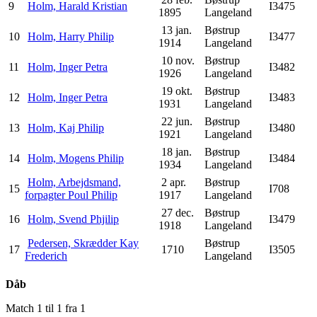
9
Holm, Harald Kristian
I3475
1895
Langeland
13 jan.
Bøstrup
10
Holm, Harry Philip
I3477
1914
Langeland
10 nov.
Bøstrup
11
Holm, Inger Petra
I3482
1926
Langeland
19 okt.
Bøstrup
12
Holm, Inger Petra
I3483
1931
Langeland
22 jun.
Bøstrup
13
Holm, Kaj Philip
I3480
1921
Langeland
18 jan.
Bøstrup
14
Holm, Mogens Philip
I3484
1934
Langeland
Holm, Arbejdsmand,
2 apr.
Bøstrup
15
I708
forpagter Poul Philip
1917
Langeland
27 dec.
Bøstrup
16
Holm, Svend Phjilip
I3479
1918
Langeland
Pedersen, Skrædder Kay
Bøstrup
17
1710
I3505
Frederich
Langeland
Dåb
Match 1 til 1 fra 1