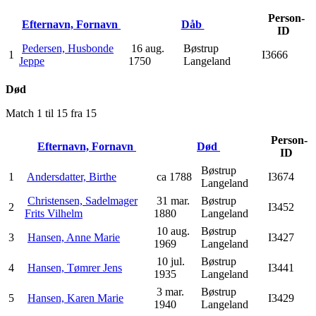
Person-
Efternavn, Fornavn
Dåb
ID
Pedersen, Husbonde
16 aug.
Bøstrup
1
I3666
Jeppe
1750
Langeland
Død
Match 1 til 15 fra 15
Person-
Efternavn, Fornavn
Død
ID
Bøstrup
1
Andersdatter, Birthe
ca 1788
I3674
Langeland
Christensen, Sadelmager
31 mar.
Bøstrup
2
I3452
Frits Vilhelm
1880
Langeland
10 aug.
Bøstrup
3
Hansen, Anne Marie
I3427
1969
Langeland
10 jul.
Bøstrup
4
Hansen, Tømrer Jens
I3441
1935
Langeland
3 mar.
Bøstrup
5
Hansen, Karen Marie
I3429
1940
Langeland