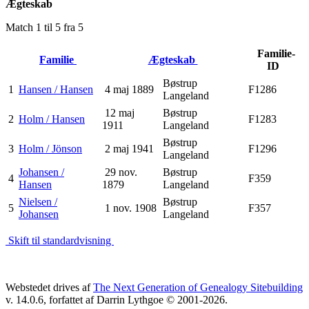
Ægteskab
Match 1 til 5 fra 5
Familie-
Familie
Ægteskab
ID
Bøstrup
1
Hansen / Hansen
4 maj 1889
F1286
Langeland
12 maj
Bøstrup
2
Holm / Hansen
F1283
1911
Langeland
Bøstrup
3
Holm / Jönson
2 maj 1941
F1296
Langeland
Johansen /
29 nov.
Bøstrup
4
F359
Hansen
1879
Langeland
Nielsen /
Bøstrup
5
1 nov. 1908
F357
Johansen
Langeland
Skift til standardvisning
Webstedet drives af
The Next Generation of Genealogy Sitebuilding
v. 14.0.6, forfattet af Darrin Lythgoe © 2001-2026.