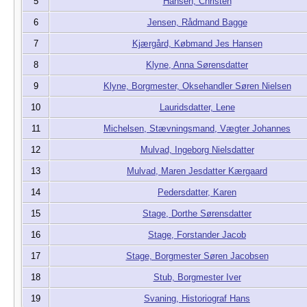
5
Hansen, Christen
6
Jensen, Rådmand Bagge
7
Kjærgård, Købmand Jes Hansen
8
Klyne, Anna Sørensdatter
9
Klyne, Borgmester, Oksehandler Søren Nielsen
10
Lauridsdatter, Lene
11
Michelsen, Stævningsmand, Vægter Johannes
12
Mulvad, Ingeborg Nielsdatter
13
Mulvad, Maren Jesdatter Kærgaard
14
Pedersdatter, Karen
15
Stage, Dorthe Sørensdatter
16
Stage, Forstander Jacob
17
Stage, Borgmester Søren Jacobsen
18
Stub, Borgmester Iver
19
Svaning, Historiograf Hans