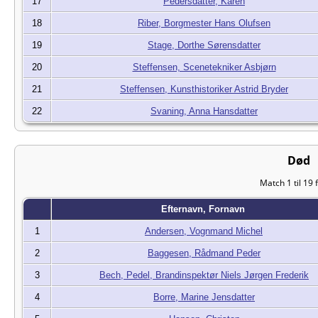
17
Pedersdatter, Karen
18
Riber, Borgmester Hans Olufsen
19
Stage, Dorthe Sørensdatter
20
Steffensen, Scenetekniker Asbjørn
21
Steffensen, Kunsthistoriker Astrid Bryder
22
Svaning, Anna Hansdatter
Død
Match 1 til 19 
Efternavn, Fornavn
1
Andersen, Vognmand Michel
2
Baggesen, Rådmand Peder
3
Bech, Pedel, Brandinspektør Niels Jørgen Frederik
4
Borre, Marine Jensdatter