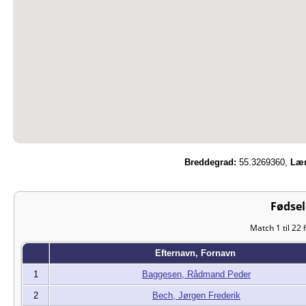
Breddegrad:
55.3269360,
Læn
Fødsel
Match 1 til 22 
Efternavn, Fornavn
1
Baggesen, Rådmand Peder
2
Bech, Jørgen Frederik