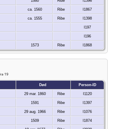
1580
Ribe
I1396
ca. 1560
Ribe
I1867
ca. 1555
Ribe
I1398
I197
I196
1573
Ribe
I1868
fra 19
Død
Person-ID
29 mar. 1860
Ribe
I1120
1591
Ribe
I1397
29 aug. 1966
Ribe
I1076
1509
Ribe
I1874