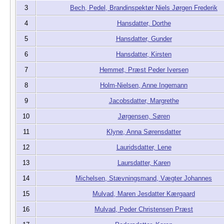
3
Bech, Pedel, Brandinspektør Niels Jørgen Frederik
4
Hansdatter, Dorthe
5
Hansdatter, Gunder
6
Hansdatter, Kirsten
7
Hemmet, Præst Peder Iversen
8
Holm-Nielsen, Anne Ingemann
9
Jacobsdatter, Margrethe
10
Jørgensen, Søren
11
Klyne, Anna Sørensdatter
12
Lauridsdatter, Lene
13
Laursdatter, Karen
14
Michelsen, Stævningsmand, Vægter Johannes
15
Mulvad, Maren Jesdatter Kærgaard
16
Mulvad, Peder Christensen Præst