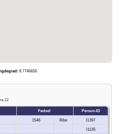
gdegrad:
8.7746650
fra 22
Fødsel
Person-ID
1546
Ribe
I1397
I1135