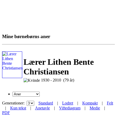
Mine børnebørns aner
Lærer Lithen Bente
Christiansen
1930 - 2010 (79 år)
Generationer:
Standard
|
Lodret
|
Kompakt
|
Felt
|
Kun tekst
|
Anetavle
|
Viftediagram
|
Medie
|
PDF