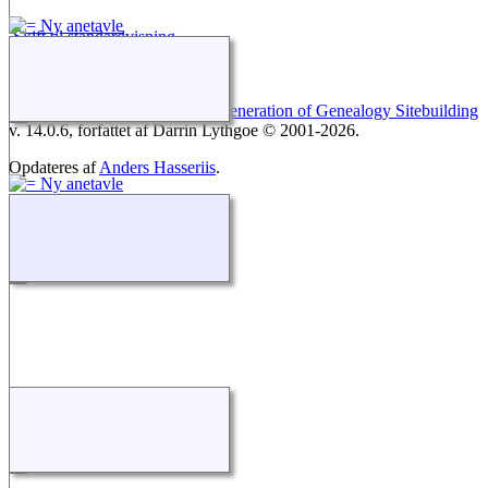
Skift til standardvisning
Webstedet drives af
The Next Generation of Genealogy Sitebuilding
v. 14.0.6, forfattet af Darrin Lythgoe © 2001-2026.
Opdateres af
Anders Hasseriis
.