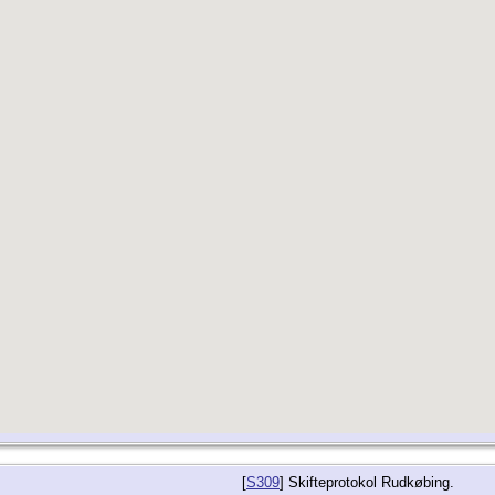
[
S309
] Skifteprotokol Rudkøbing.