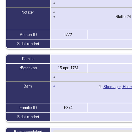
Notater
Skifte 24
Person-ID
I772
Sidst ændret
Familie
Ægteskab
15 apr. 1761
Børn
+
1.
Skomager, Husma
Familie-ID
F374
Sidst ændret
Begivenhedskort