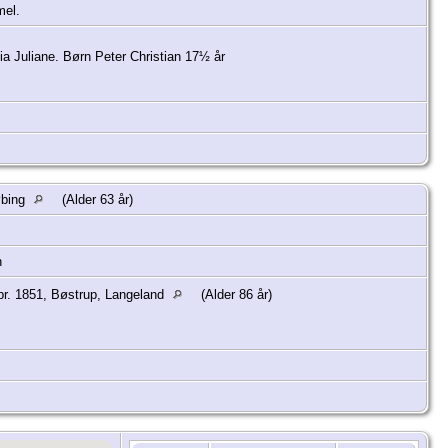
mel.
a Juliane. Børn Peter Christian 17½ år
øbing
(Alder 63 år)
h
r. 1851, Bøstrup, Langeland
(Alder 86 år)