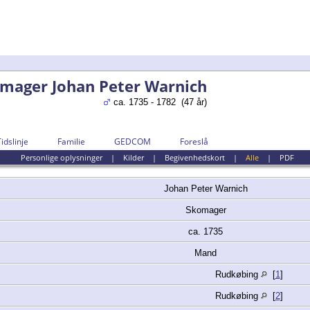
mager Johan Peter Warnich
ca. 1735 - 1782 (47 år)
Tidslinje
Familie
GEDCOM
Foreslå
Personlige oplysninger
|
Kilder
|
Begivenhedskort
|
Alle
|
PDF
Johan Peter
Warnich
Skomager
ca. 1735
Mand
Rudkøbing
[
1
]
Rudkøbing
[
2
]