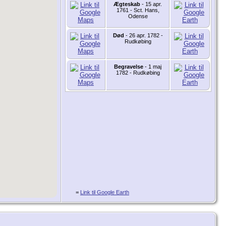
Ægteskab
- 15 apr.
1761 - Sct. Hans,
Odense
Død
- 26 apr. 1782 -
Rudkøbing
Begravelse
- 1 maj
1782 - Rudkøbing
=
Link til Google Earth