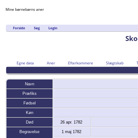
Mine børnebørns aner
Forside
Søg
Login
Sko
Egne data
Aner
Efterkommere
Slægtskab
Navn
Præfiks
Fødsel
Køn
Død
26 apr. 1782
Begravelse
1 maj 1782