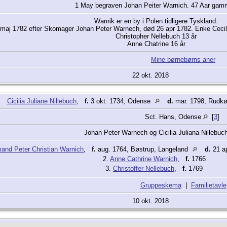
1 May begraven Johan Peiter Warnich. 47 Aar gam
Warnik er en by i Polen tidligere Tyskland.
 maj 1782 efter Skomager Johan Peter Warnech, død 26 apr 1782. Enke Cecili
Christopher Nellebuch 13 år
Anne Chatrine 16 år
Mine børnebørns aner
22 okt. 2018
Cicilia Juliane Nillebuch
,
f.
3 okt. 1734, Odense
d.
mar. 1798, Rudk
Sct. Hans, Odense
[
3
]
Johan Peter Warnech og Cicilia Juliana Nillebuc
nd Peter Christian Warnich
,
f.
aug. 1764, Bøstrup, Langeland
d.
21 ap
2.
Anne Cathrine Warnich
,
f.
1766
3.
Christoffer Nellebuch
,
f.
1769
Gruppeskema
|
Familietavle
10 okt. 2018