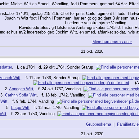
chim Michel Witt en Smed i Wandling, fød i Pommern, gammel 64 Aar. Efterla
skaber 1743/1, opslag 215-216: Chef for prins Carls regiment til fods, Hartw
Joachim Witt født i Prohn i Pommern, har ærligt og tro tjent 3 år som mus
I nederste venstre hjørne Vandling
Reviderede Slesvig-Holstenske Amtsregnskaber 1743–3. Insten Reg
nd et hus m/2 indersteboliger: Jochim Witt, en smed, afdanket soldat, hvis 
Mine børnebørns aner
21 okt. 2020
sdatter
,
f.
ca 1704
d.
29 okt 1764, Sønder Starup
enrich Witt
,
f.
11 apr. 1736, Sønder Starup
(A
2.
Annegen Witt
,
f.
24 okt 1737, Vandling
3.
Cathrin Sofia Witt
,
f.
18 feb. 1742, Vandling
Witt
,
f.
9 feb. 1744, Vandling
5.
Elspe Witt
,
f.
13 mar. 1746, Vandling
Witt
,
f.
23 apr. 1750, Vandling
Gruppeskema
|
Familietavle
21 okt. 2020