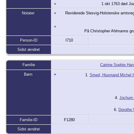
1 okt 1763 død Joa
Notater
Reviderede Slesvig-Holstenske amtsregn
På Christopher Ahlmanns gru
Person-ID
I710
Sidst ændret
Familie
Catrine Sophie Han
Børn
+
1.
Smed, Husmand Michel H
4.
Jochum 
6.
Dorothe 
Familie-ID
F1280
Sidst ændret