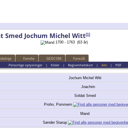
at Smed Jochum Michel Witt
[
1
]
1700 - 1763 (63 år)
idslinje
Familie
GEDCOM
Foreslå
Personlige oplysninger
|
Kilder
|
Begivenhedskort
|
Alle
|
PDF
Jochum Michel
Witt
Joachim
Soldat Smed
Prohn, Pommern
Mand
Sønder Starup