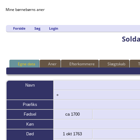
Mine børnebørns aner
Forside
Søg
Login
Sold
Egne data
Aner
Efterkommere
Slægtskab
T
Navn
Præfiks
Fødsel
ca 1700
Køn
Død
1 okt 1763