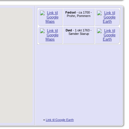
Fødsel
- ca 1700 -
Prohn, Pommern
Død
- 1 okt 1763 -
Sønder Starup
=
Link til Google Earth