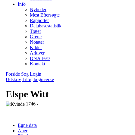
Info
Nyheder
Mest Eftersøgte
Rapporter
Databasestatistik
Træer
Grene
Notater
Kilder
Arkiver
DNA-tests
Kontakt
Forside
Søg
Login
Udskriv
Tilføj bogmærke
Elspe Witt
1746 -
Egne data
Aner