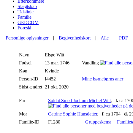
Efterkommere
Slægtskab
Tidslinje
Familie
GEDCOM
Foreslå
Personlige oplysninger
|
Begivenhedskort
|
Alle
|
PDF
Navn
Elspe
Witt
Fødsel
13 mar. 1746
Vandling
Køn
Kvinde
Person-ID
I4452
Mine børnebørns aner
Sidst ændret
21 okt. 2020
Far
Soldat Smed Jochum Michel Witt
,
f.
ca 170
Mor
Catrine Sophie Hansdatter
,
f.
ca 1704
d.
29
Familie-ID
F1280
Gruppeskema
|
Familiet