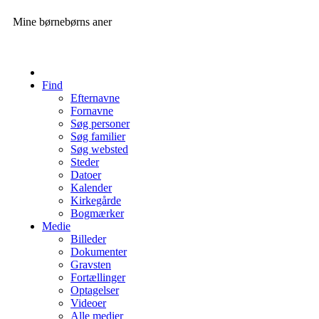
Mine børnebørns aner
Find
Efternavne
Fornavne
Søg personer
Søg familier
Søg websted
Steder
Datoer
Kalender
Kirkegårde
Bogmærker
Medie
Billeder
Dokumenter
Gravsten
Fortællinger
Optagelser
Videoer
Alle medier